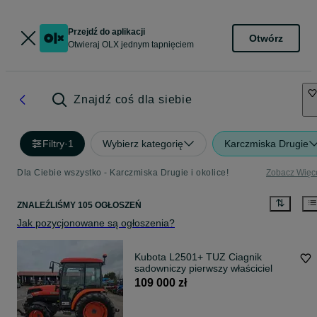
Przejdź do aplikacji
Otwórz
Otwieraj OLX jednym tapnięciem
Znajdź coś dla siebie
Filtry
·
1
Wybierz kategorię
Karczmiska Drugie
Dla Ciebie wszystko - Karczmiska Drugie i okolice!
Zobacz Więc
ZNALEŹLIŚMY 105 OGŁOSZEŃ
Jak pozycjonowane są ogłoszenia?
Kubota L2501+ TUZ Ciagnik
sadowniczy pierwszy właściciel
109 000 zł