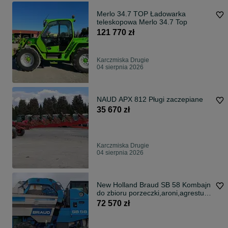
Merlo 34.7 TOP Ładowarka
teleskopowa Merlo 34.7 Top
121 770 zł
Karczmiska Drugie
04 sierpnia 2026
NAUD APX 812 Pługi zaczepiane
35 670 zł
Karczmiska Drugie
04 sierpnia 2026
New Holland Braud SB 58 Kombajn
do zbioru porzeczki,aroni,agrestu
itp.
72 570 zł