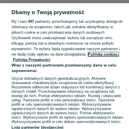
KATEGORIA
Dbamy o Twoją prywatność
Popularne wyszukiwania
My i nasi
447
partnerzy przechowujemy lub uzyskujemy dostęp do
praca sezonowa zbiory
kombajn
informacji na urządzeniu, takich jak unikalne identyfikatory w
plikach cookie w celu przetwarzania danych osobowych.
Użytkownik może zaakceptować wybory lub zarządzać nimi,
Skorzystaj z największego serwisu ogłoszeniowego - Karczmiska Drugie i okolice! Kupuj to, czego pragniesz i sprzedawaj to, czego już nie potrzebujesz!
Zobacz Więc
klikając poniżej lub w dowolnym momencie na stronie polityki
prywatności. Te wybory będą sygnalizowane naszym partnerom i
nie będą miały wpływu na dane przeglądania.
Polityka cookies,
Mapa kategorii
Polityka Prywatności
Mapa miejscowości
Wraz z naszymi partnerami przetwarzamy dane w celu
zapewnienia:
Mapa ministron
Użycie dokładnych danych geolokalizacyjnych. Aktywne
Popularne wyszukiwania
skanowanie charakterystyki urządzenia do celów identyfikacji.
Rozumienie odbiorców dzięki statystyce lub kombinacji danych z
różnych źródeł. Przechowywanie informacji na urządzeniu lub
dostęp do nich. Pomiar efektywności reklam. Rozwój i ulepszanie
usług. Tworzenie profili w celu personalizacji treści. Tworzenie
profili w celu spersonalizowanych reklam. Wykorzystywanie
ograniczonych danych do wyboru reklam. Wykorzystywanie
ograniczonych danych do wyboru treści. Pomiar efektywności
treści. Wykorzystanie profili do wyboru spersonalizowanych reklam.
Wykorzystywanie profili w celu doboru spersonalizowanych treści.
Lista partnerów (dostawców)