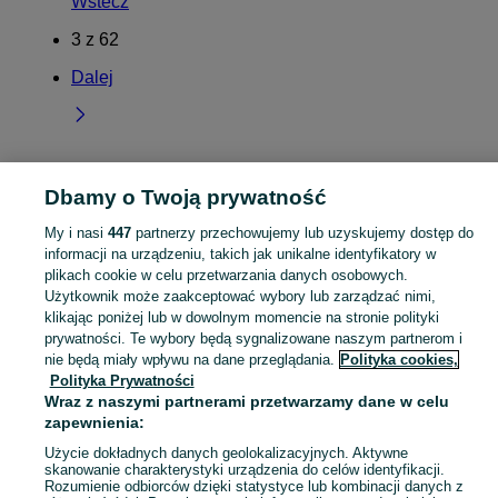
Wstecz
3
z
62
Dalej
Dbamy o Twoją prywatność
Strona główna
Pomorskie
Grabiny-Zameczek
My i nasi
447
partnerzy przechowujemy lub uzyskujemy dostęp do
KATEGORIA
informacji na urządzeniu, takich jak unikalne identyfikatory w
plikach cookie w celu przetwarzania danych osobowych.
Użytkownik może zaakceptować wybory lub zarządzać nimi,
Skorzystaj z największego serwisu ogłoszeniowego - Grabiny-Zameczek i okolice! Kupuj to, czego pragniesz i sprzedawaj to, czego już nie potrzebujesz!
Zobacz Więc
klikając poniżej lub w dowolnym momencie na stronie polityki
prywatności. Te wybory będą sygnalizowane naszym partnerom i
Mapa kategorii
nie będą miały wpływu na dane przeglądania.
Polityka cookies,
Polityka Prywatności
Mapa miejscowości
Wraz z naszymi partnerami przetwarzamy dane w celu
Mapa ministron
zapewnienia:
Popularne wyszukiwania
Użycie dokładnych danych geolokalizacyjnych. Aktywne
skanowanie charakterystyki urządzenia do celów identyfikacji.
Rozumienie odbiorców dzięki statystyce lub kombinacji danych z