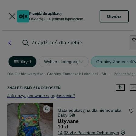
Przejdź do aplikacji
Otwórz
Otwieraj OLX jednym tapnięciem
Znajdź coś dla siebie
Filtry
·
1
Wybierz kategorię
Grabiny-Zameczek
Dla Ciebie wszystko - Grabiny-Zameczek i okolice! - Strona 3
Zobacz Więc
ZNALEŹLIŚMY 614 OGŁOSZEŃ
Jak pozycjonowane są ogłoszenia?
Mata edukacyjna dla niemowlaka
Baby Gift
Używane
10 zł
14,33 zł z Pakietem Ochronnym