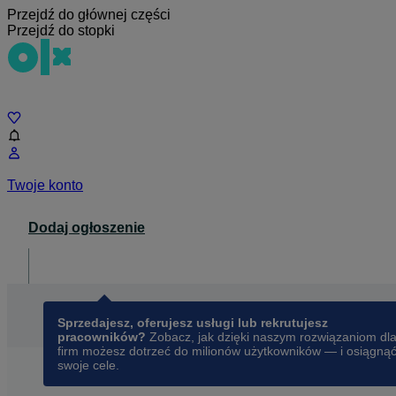
Przejdź do głównej części
Przejdź do stopki
Czat
Twoje konto
Dodaj ogłoszenie
Dla biznesu
opens in a new tab
Sprzedajesz, oferujesz usługi lub rekrutujesz
pracowników?
Zobacz, jak dzięki naszym rozwiązaniom dl
firm możesz dotrzeć do milionów użytkowników — i osiągną
swoje cele.