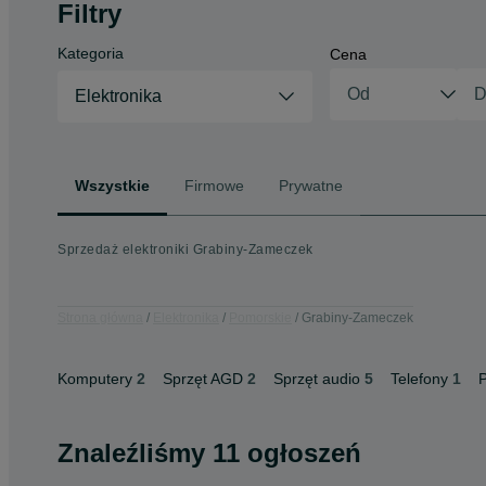
Filtry
Kategoria
Cena
Elektronika
Wszystkie
Firmowe
Prywatne
Sprzedaż elektroniki Grabiny-Zameczek
Strona główna
Elektronika
Pomorskie
Grabiny-Zameczek
Komputery
2
Sprzęt AGD
2
Sprzęt audio
5
Telefony
1
P
Znaleźliśmy 11 ogłoszeń