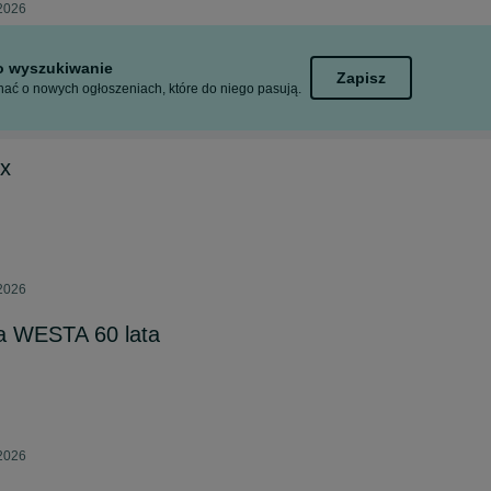
 2026
to wyszukiwanie
Zapisz
ać o nowych ogłoszeniach, które do niego pasują.
ux
 2026
a WESTA 60 lata
 2026