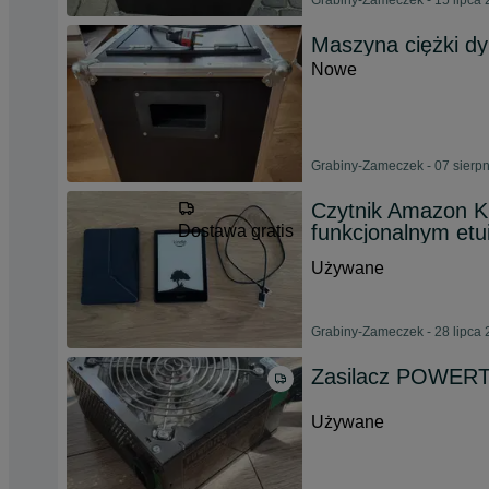
Grabiny-Zameczek - 15 lipca
Maszyna ciężki d
Nowe
Grabiny-Zameczek - 07 sierp
Czytnik Amazon Ki
funkcjonalnym etu
Dostawa gratis
Używane
Grabiny-Zameczek - 28 lipca
Zasilacz POWER
Używane