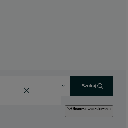
Odległość
+0 km
Szukaj
Obserwuj wyszukiwanie