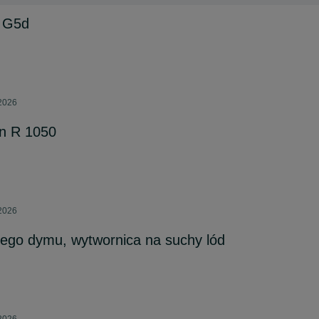
 G5d
 2026
n R 1050
 2026
ego dymu, wytwornica na suchy lód