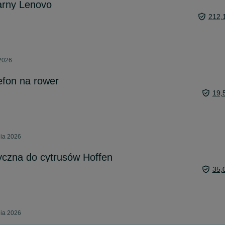
arny Lenovo
212,
 2026
efon na rower
19,
nia 2026
yczna do cytrusów Hoffen
35,
nia 2026