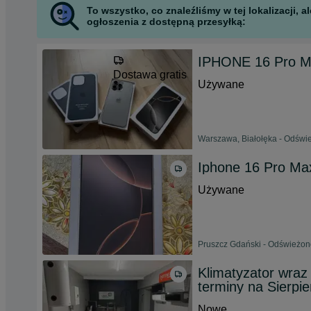
To wszystko, co znaleźliśmy w tej lokalizacji,
ogłoszenia z dostępną przesyłką:
IPHONE 16 Pro 
Dostawa gratis
Używane
Warszawa, Białołęka - Odświe
Iphone 16 Pro Ma
Używane
Pruszcz Gdański - Odświeżono
Klimatyzator wraz
terminy na Sierpie
Nowe