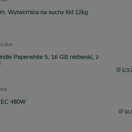
 2026
ym, Wytwornica na suchy lód 12kg
nia 2026
ndle Paperwhite 5, 16 GB niebieski, z
i
579,
 2026
TEC 480W
50,