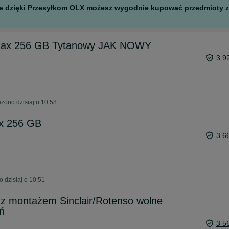
 ale dzięki Przesyłkom OLX możesz wygodnie kupować przedmioty z 
Max 256 GB Tytanowy JAK NOWY
3 9
żono dzisiaj o 10:58
x 256 GB
3 6
 dzisiaj o 10:51
 z montażem Sinclair/Rotenso wolne
ń
3 5