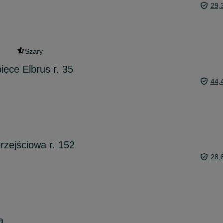
29,
Szary
ięce Elbrus r. 35
44,
rzejściowa r. 152
28,
a