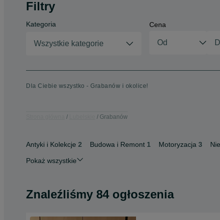
Filtry
Kategoria
Cena
Wszystkie kategorie
Dla Ciebie wszystko - Grabanów i okolice!
Strona główna
Lubelskie
Grabanów
Antyki i Kolekcje
2
Budowa i Remont
1
Motoryzacja
3
Ni
Pokaż wszystkie
Znaleźliśmy 84 ogłoszenia