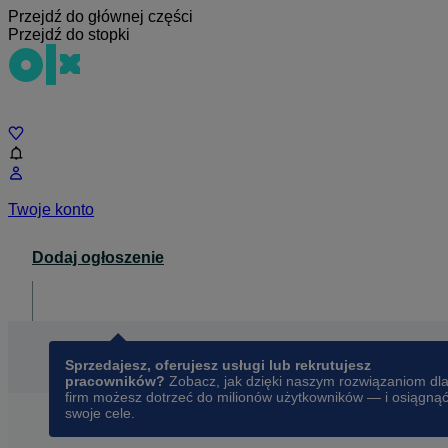
Przejdź do głównej części
Przejdź do stopki
Czat
Twoje konto
Dodaj ogłoszenie
Dla biznesu
opens in a new tab
Sprzedajesz, oferujesz usługi lub rekrutujesz
pracowników?
Zobacz, jak dzięki naszym rozwiązaniom dl
firm możesz dotrzeć do milionów użytkowników — i osiągną
swoje cele.