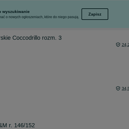
to wyszukiwanie
Zapisz
ać o nowych ogłoszeniach, które do niego pasują.
skie Coccodrillo rozm. 3
24,
34,
&M r. 146/152