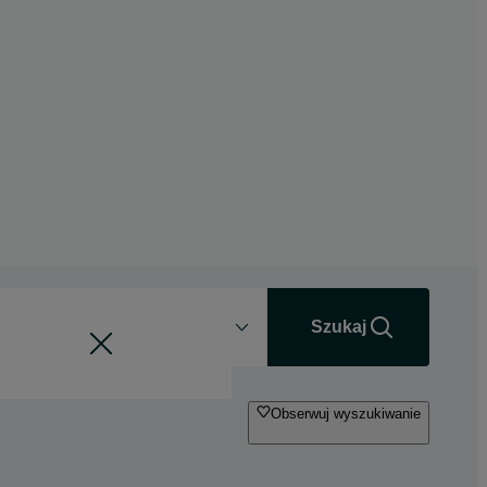
Odległość
+0 km
Szukaj
Obserwuj wyszukiwanie