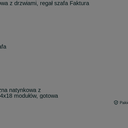
owa z drzwiami, regał szafa Faktura
afa
zna natynkowa z
 4x18 modułów, gotowa
Paki