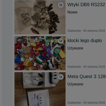
Wtyki DB9 RS232
Nowe
Grabanów - 05 sierpnia 2026
klocki lego duplo
Używane
Grabanów - 04 sierpnia 2026
Meta Quest 3 12
Używane
Grabanów - 04 sierpnia 2026