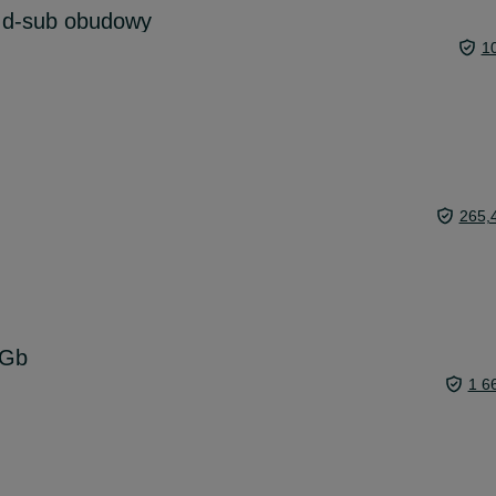
 d-sub obudowy
1
265,
8Gb
1 6