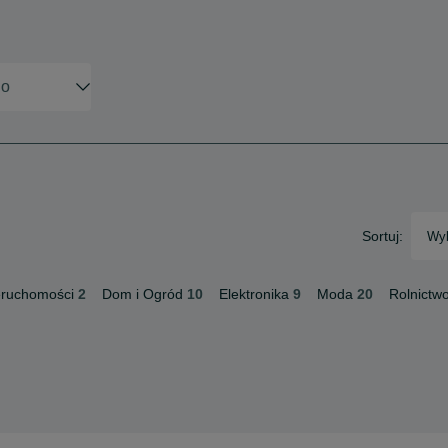
Sortuj:
Wyb
eruchomości
2
Dom i Ogród
10
Elektronika
9
Moda
20
Rolnictw