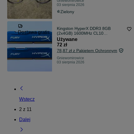
Gniewomirowice
03 sierpnia 2026
Zielony
Kingston HyperX DDR3 8GB
Dostawa gratis
(2x4GB) 1600MHz CL10
HX316C10FK2/8
Używane
72 zł
78,87 zł z Pakietem Ochronnym
Gniewomirowice
03 sierpnia 2026
Wstecz
2
z
11
Dalej