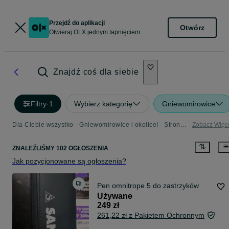
Przejdź do aplikacji
Otwórz
Otwieraj OLX jednym tapnięciem
Znajdź coś dla siebie
Filtry
·
1
Wybierz kategorię
Gniewomirowice
Dla Ciebie wszystko - Gniewomirowice i okolice! - Strona 2
Zobacz Więc
ZNALEŹLIŚMY 102 OGŁOSZENIA
Jak pozycjonowane są ogłoszenia?
Pen omnitrope 5 do zastrzyków
Używane
249 zł
261,22 zł z Pakietem Ochronnym