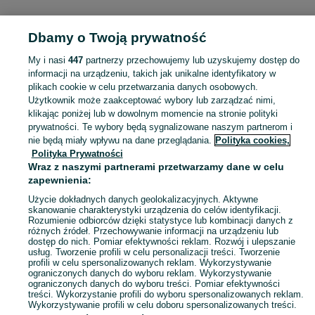
Dbamy o Twoją prywatność
Strona główna
Dolnośląskie
Gniewomirowice
My i nasi
447
partnerzy przechowujemy lub uzyskujemy dostęp do
informacji na urządzeniu, takich jak unikalne identyfikatory w
KATEGORIA
plikach cookie w celu przetwarzania danych osobowych.
Użytkownik może zaakceptować wybory lub zarządzać nimi,
Skorzystaj z największego serwisu ogłoszeniowego - Gniewomirowice i okolice! Kupuj to, czego pragniesz i sprzedawaj to, czego już nie potrzebujesz!
Zobacz Więc
klikając poniżej lub w dowolnym momencie na stronie polityki
prywatności. Te wybory będą sygnalizowane naszym partnerom i
nie będą miały wpływu na dane przeglądania.
Polityka cookies,
Mapa kategorii
Polityka Prywatności
Mapa miejscowości
Wraz z naszymi partnerami przetwarzamy dane w celu
zapewnienia:
Mapa ministron
Popularne wyszukiwania
Użycie dokładnych danych geolokalizacyjnych. Aktywne
skanowanie charakterystyki urządzenia do celów identyfikacji.
Rozumienie odbiorców dzięki statystyce lub kombinacji danych z
różnych źródeł. Przechowywanie informacji na urządzeniu lub
dostęp do nich. Pomiar efektywności reklam. Rozwój i ulepszanie
usług. Tworzenie profili w celu personalizacji treści. Tworzenie
profili w celu spersonalizowanych reklam. Wykorzystywanie
ograniczonych danych do wyboru reklam. Wykorzystywanie
ograniczonych danych do wyboru treści. Pomiar efektywności
treści. Wykorzystanie profili do wyboru spersonalizowanych reklam.
Wykorzystywanie profili w celu doboru spersonalizowanych treści.