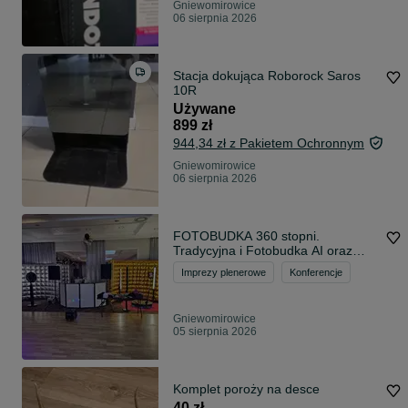
Gniewomirowice
06 sierpnia 2026
Stacja dokująca Roborock Saros
10R
Używane
899 zł
944,34 zł z Pakietem Ochronnym
Gniewomirowice
06 sierpnia 2026
FOTOBUDKA 360 stopni.
Tradycyjna i Fotobudka AI oraz
telefon życzeń. Prowadzimy DJ-KĘ
Imprezy plenerowe
Konferencje
Gniewomirowice
05 sierpnia 2026
Komplet poroży na desce
40 zł