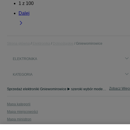
1
z
100
Dalej
Strona główna
Elektronika
Dolnośląskie
Gniewomirowice
ELEKTRONIKA
KATEGORIA
Zobacz Więc
Sprzedaż elektroniki Gniewomirowice ▶️ szeroki wybór modeli i marek ✅ Nowe i używane oferty w atrakcyjnych cenach ☝ Sprawdź ogłoszenia online na OLX.pl!
Mapa kategorii
Mapa miejscowości
Mapa ministron
Popularne wyszukiwania