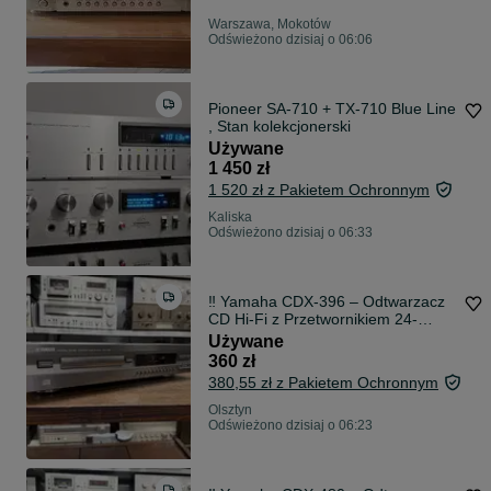
Warszawa, Mokotów
Odświeżono dzisiaj o 06:06
Pioneer SA-710 + TX-710 Blue Line
, Stan kolekcjonerski
Używane
1 450 zł
1 520 zł z Pakietem Ochronnym
Kaliska
Odświeżono dzisiaj o 06:33
‼️ Yamaha CDX-396 – Odtwarzacz
CD Hi-Fi z Przetwornikiem 24-
bitowym i Wyjściem Cyfrowym |
Używane
Audio Room
360 zł
380,55 zł z Pakietem Ochronnym
Olsztyn
Odświeżono dzisiaj o 06:23