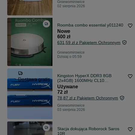
Gniewomirowice
02 sierpnia 2026
Roomba combo essential y011240
Nowe
600 zł
631,59 zł z Pakietem Ochronnym
Gniewomirowice
Dzisiaj o 05:59
Kingston HyperX DDR3 8GB
Dostawa gratis
(2x4GB) 1600MHz CL10
HX316C10FK2/8
Używane
72 zł
78,87 zł z Pakietem Ochronnym
Gniewomirowice
03 sierpnia 2026
Stacja dokująca Roborock Saros
10R