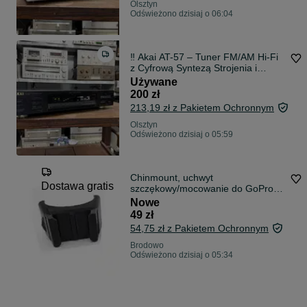
Olsztyn
Odświeżono dzisiaj o 06:04
‼️ Akai AT-57 – Tuner FM/AM Hi-Fi
z Cyfrową Syntezą Strojenia i
Pamięcią Stacji | Audio Room
Używane
200 zł
213,19 zł z Pakietem Ochronnym
Olsztyn
Odświeżono dzisiaj o 05:59
Chinmount, uchwyt
Dostawa gratis
szczękowy/mocowanie do GoPro,
DJI, Insta. Darmowa dostawa.
Nowe
49 zł
54,75 zł z Pakietem Ochronnym
Brodowo
Odświeżono dzisiaj o 05:34