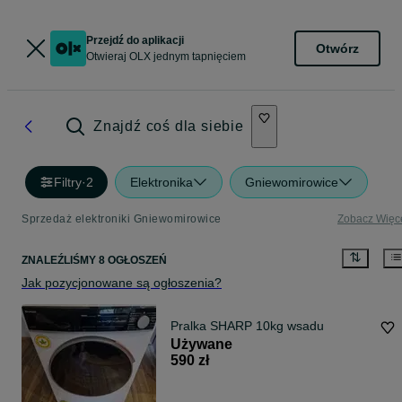
Przejdź do aplikacji
Otwórz
Otwieraj OLX jednym tapnięciem
Znajdź coś dla siebie
Filtry
·
2
Elektronika
Gniewomirowice
Sprzedaż elektroniki Gniewomirowice
Zobacz Więc
ZNALEŹLIŚMY 8 OGŁOSZEŃ
Jak pozycjonowane są ogłoszenia?
Pralka SHARP 10kg wsadu
Używane
590 zł