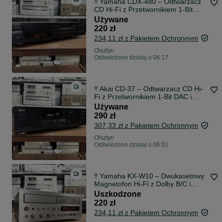
‼️ Yamaha CDX-480 – Odtwarzacz
CD Hi-Fi z Przetwornikiem 1-Bit
DAC | Audio Room
Używane
220 zł
234,11 zł z Pakietem Ochronnym
Olsztyn
Odświeżono dzisiaj o 06:17
‼️ Akai CD-37 – Odtwarzacz CD Hi-
Fi z Przetwornikiem 1-Bit DAC i
Wyjściem Cyfrowym | Audio Room
Używane
290 zł
307,33 zł z Pakietem Ochronnym
Olsztyn
Odświeżono dzisiaj o 06:01
‼️ Yamaha KX-W10 – Dwukasetowy
Magnetofon Hi-Fi z Dolby B/C i
Funkcją High-Speed Dubbing |
Uszkodzone
Audio Room
220 zł
234,11 zł z Pakietem Ochronnym