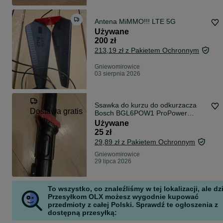
Antena MiMMO!!! LTE 5G
Używane
200 zł
213,19 zł z Pakietem Ochronnym
Gniewomirowice
03 sierpnia 2026
Ssawka do kurzu do odkurzacza
Dostawa gratis
Bosch BGL6POW1 ProPower
BGL6POW101
Używane
25 zł
29,89 zł z Pakietem Ochronnym
Gniewomirowice
29 lipca 2026
To wszystko, co znaleźliśmy w tej lokalizacji, ale dz
Przesyłkom OLX możesz wygodnie kupować
przedmioty z całej Polski. Sprawdź te ogłoszenia z
dostępną przesyłką: