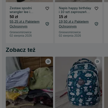
Zestaw spodni
Napis happy birthday
wrangler lee i
i 10 szt zaproszeń
calzedonia
urodzinowych
50 zł
15 zł
55,25 zł z Pakietem
19,50 zł z Pakietem
Ochronnym
Ochronnym
Gniewomirowice
Gniewomirowice
02 sierpnia 2026
02 sierpnia 2026
Zobacz też