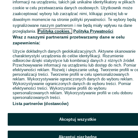
Zaloguj się lub załóż konto na OLX, aby skontaktować się z t
informacji na urządzeniu, takich jak unikalne identyfikatory w plikach
sprzedającym
cookie w celu przetwarzania danych osobowych. Użytkownik może
zaakceptować wybory lub zarządzać nimi, klikając poniżej lub w
dowolnym momencie na stronie polityki prywatności. Te wybory będą
sygnalizowane naszym partnerom i nie będą miały wpływu na dane
Zaloguj się / Załóż konto
przeglądania.
Polityka cookies,
Polityka Prywatności
Wraz z naszymi partnerami przetwarzamy dane w celu
Kup
zapewnienia:
Użycie dokładnych danych geolokalizacyjnych. Aktywne skanowanie
charakterystyki urządzenia do celów identyfikacji. Rozumienie
odbiorców dzięki statystyce lub kombinacji danych z różnych źródeł.
Przechowywanie informacji na urządzeniu lub dostęp do nich. Pomiar
efektywności reklam. Rozwój i ulepszanie usług. Tworzenie profili w c
personalizacji treści. Tworzenie profili w celu spersonalizowanych
reklam. Wykorzystywanie ograniczonych danych do wyboru reklam.
Wykorzystywanie ograniczonych danych do wyboru treści. Pomiar
efektywności treści. Wykorzystanie profili do wyboru
spersonalizowanych reklam. Wykorzystywanie profili w celu doboru
spersonalizowanych treści.
Lista partnerów (dostawców)
Akceptuj wszystkie
Akceptuj niezbędne