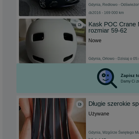
Gdynia, Redłowo - Odświeżono
2016 - 169 000 km
Kask POC Crane MI
rozmiar 59-62
Nowe
Gdynia, Orłowo - Dzisiaj o 05
Zapisz 
Damy Ci zn
Długie szerokie s
Używane
Gdynia, Wzgórze Świętego Mak