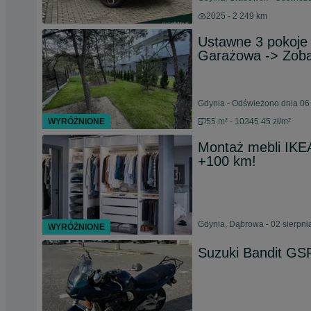
2025 - 2 249 km
Ustawne 3 pokoje
Garażowa -> Zoba
Gdynia - Odświeżono dnia 06
WYRÓŻNIONE
55 m² - 10345.45 zł/m²
Montaż mebli IKE
+100 km!
Gdynia, Dąbrowa - 02 sierpni
WYRÓŻNIONE
Suzuki Bandit GS