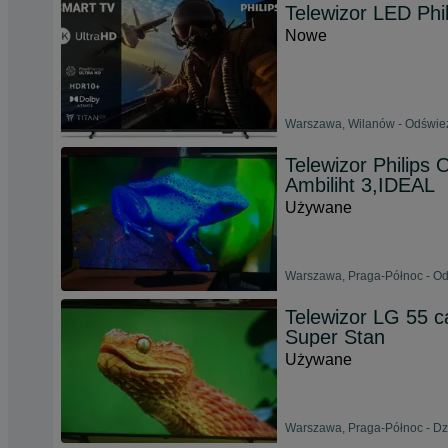
Telewizor LED Ph
Nowe
Warszawa, Wilanów - Odśwież
Telewizor Philips
Ambiliht 3,IDEAL
Używane
Warszawa, Praga-Północ - Od
Telewizor LG 55 c
Super Stan
Używane
Warszawa, Praga-Północ - Dzi