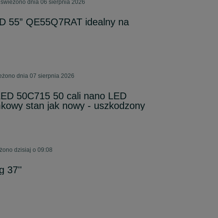
świeżono dnia 06 sierpnia 2026
 55” QE55Q7RAT idealny na
żono dnia 07 sierpnia 2026
LED 50C715 50 cali nano LED
kowy stan jak nowy - uszkodzony
no dzisiaj o 09:08
 37''