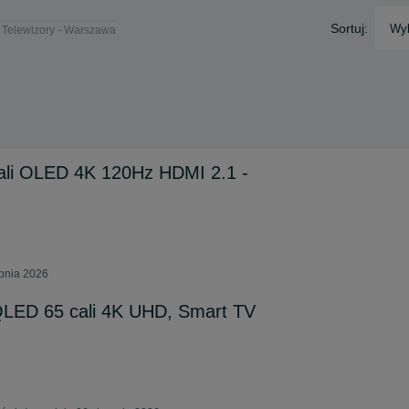
Sortuj:
Wyb
Telewizory - Warszawa
cali OLED 4K 120Hz HDMI 2.1 -
rpnia 2026
 QLED 65 cali 4K UHD, Smart TV