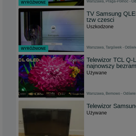
Warszawa, Praga-Północ - Od
WYRÓŻNIONE
TV Samsung QLED
tzw czesci
Uszkodzone
Warszawa, Targówek - Odświe
WYRÓŻNIONE
Telewizor TCL Q-
najnowszy bezram
Używane
Warszawa, Bemowo - Odświeżo
Telewizor Samsung
Używane