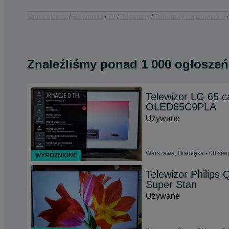
Strona główna
Elektronika
TV
Telewizory
Telewizory - Mazowieckie
Znaleźliśmy
ponad
1 000 ogłoszeń
Telewizor LG 65 
OLED65C9PLA
Używane
Warszawa, Białołęka - 08 sie
WYRÓŻNIONE
Telewizor Philips
Super Stan
Używane