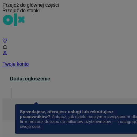
Przejdź do głównej części
Przejdź do stopki
Czat
Twoje konto
Dodaj ogłoszenie
Dla biznesu
opens in a new tab
Sprzedajesz, oferujesz usługi lub rekrutujesz
pracowników?
Zobacz, jak dzięki naszym rozwiązaniom dl
firm możesz dotrzeć do milionów użytkowników — i osiągną
swoje cele.