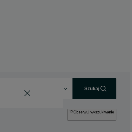
Odległość
+0 km
Szukaj
Obserwuj wyszukiwanie