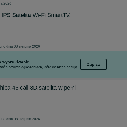
ia 2026
 IPS Satelita Wi-Fi SmartTV,
ono dnia 08 sierpnia 2026
to wyszukiwanie
Zapisz
ać o nowych ogłoszeniach, które do niego pasują.
iba 46 cali,3D,satelita w pełni
ono dnia 08 sierpnia 2026