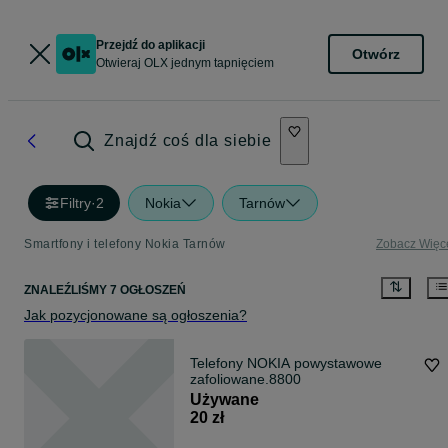
Przejdź do aplikacji
Otwórz
Otwieraj OLX jednym tapnięciem
Znajdź coś dla siebie
Filtry
·
2
Nokia
Tarnów
Smartfony i telefony Nokia Tarnów
Zobacz Więc
ZNALEŹLIŚMY 7 OGŁOSZEŃ
Jak pozycjonowane są ogłoszenia?
Telefony NOKIA powystawowe
zafoliowane.8800
Używane
20 zł