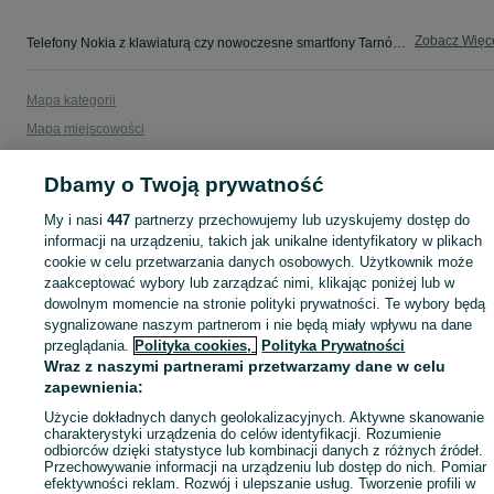
Zobacz Więc
Telefony Nokia z klawiaturą czy nowoczesne smartfony Tarnów — wybór dla każdego gustu ✌️ Nowe i używane modele okazyjnie ➤ Znajdź swój telefon na OLX.pl!
Mapa kategorii
Mapa miejscowości
Mapa ministron
Dbamy o Twoją prywatność
Popularne wyszukiwania
My i nasi
447
partnerzy przechowujemy lub uzyskujemy dostęp do
informacji na urządzeniu, takich jak unikalne identyfikatory w plikach
cookie w celu przetwarzania danych osobowych. Użytkownik może
zaakceptować wybory lub zarządzać nimi, klikając poniżej lub w
dowolnym momencie na stronie polityki prywatności. Te wybory będą
sygnalizowane naszym partnerom i nie będą miały wpływu na dane
przeglądania.
Polityka cookies,
Polityka Prywatności
Wraz z naszymi partnerami przetwarzamy dane w celu
zapewnienia:
Użycie dokładnych danych geolokalizacyjnych. Aktywne skanowanie
charakterystyki urządzenia do celów identyfikacji. Rozumienie
odbiorców dzięki statystyce lub kombinacji danych z różnych źródeł.
Przechowywanie informacji na urządzeniu lub dostęp do nich. Pomiar
efektywności reklam. Rozwój i ulepszanie usług. Tworzenie profili w