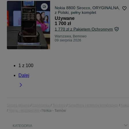
Nokia 8800 Sirocco, ORYGINALNA,
z Polski, pełny komplet
Używane
1 700 zł
1 770 zł z Pakietem Ochronnym
Warszawa, Bemowo
09 sierpnia 2026
1
z
100
Dalej
Strona główna
Elektronika
Telefony
Smartfony i telefony komórkowe
Noki
Nokia - Małopolskie
Nokia - Tarnów
KATEGORIA