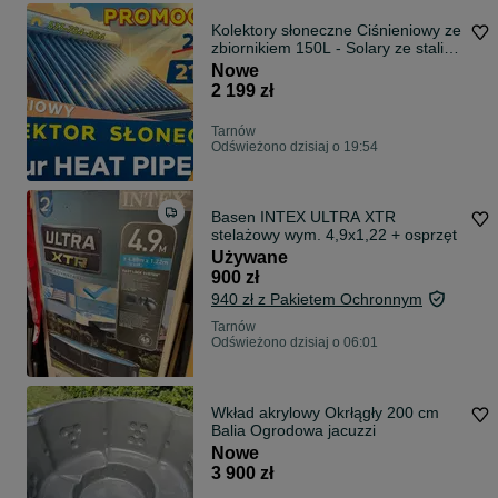
Kolektory słoneczne Ciśnieniowy ze
zbiornikiem 150L - Solary ze stali
NIERDZEWNEJ -
Nowe
KWASOODPORNEJ 316 - 100 150
2 199 zł
200L Heat Pipe
Tarnów
Odświeżono dzisiaj o 19:54
Basen INTEX ULTRA XTR
stelażowy wym. 4,9x1,22 + osprzęt
Używane
900 zł
940 zł z Pakietem Ochronnym
Tarnów
Odświeżono dzisiaj o 06:01
Wkład akrylowy Okrłągły 200 cm
Balia Ogrodowa jacuzzi
Nowe
3 900 zł