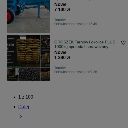
Spalinowa Bardzo Mocna Tarnów
Nowe
Transport Cały Kraj
7 100 zł
Tarnów
Odświeżono dzisiaj o 17:49
GROSZEK Tarnów i okolice PLUS
1000kg sprzedaż sprawdzony
dostawca worki 25kg
Nowe
1 390 zł
Tarnów
Odświeżono dzisiaj o 09:28
1
z
100
Dalej