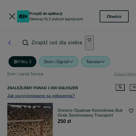
Przejdź do aplikacji
Otwórz
Otwieraj OLX jednym tapnięciem
Znajdź coś dla siebie
Filtry
·
2
Dom i Ogród
Tarnów
Dom i ogród Tarnów
Zobacz Więc
ZNALEŹLIŚMY
PONAD
1 000 OGŁOSZEŃ
Jak pozycjonowane są ogłoszenia?
Drewno Opałowe Kominkowe Buk
Grab Sezonowany Transport
250 zł