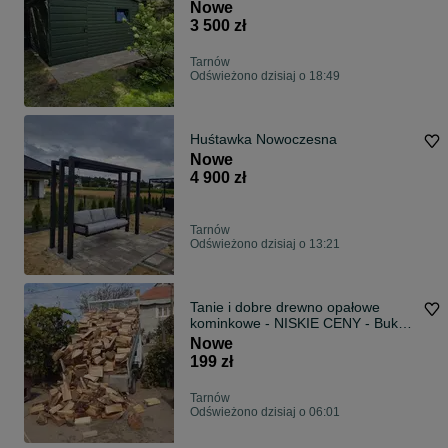
Nowe
3 500 zł
Tarnów
Odświeżono dzisiaj o 18:49
Huśtawka Nowoczesna
Nowe
4 900 zł
Tarnów
Odświeżono dzisiaj o 13:21
Tanie i dobre drewno opałowe
kominkowe - NISKIE CENY - Buk
Dąb Brzoza Grab Sosna Świerk -
Nowe
Dostawa drewna do domu -
199 zł
Dowolny wymiar drewna
Tarnów
Odświeżono dzisiaj o 06:01