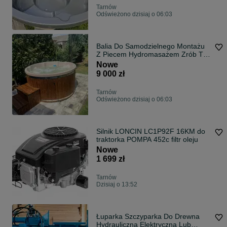
Tarnów
Odświeżono dzisiaj o 06:03
Balia Do Samodzielnego Montażu
Z Piecem Hydromasażem Zrób To
Sam Wkład akrylowy
Nowe
9 000 zł
Tarnów
Odświeżono dzisiaj o 06:03
Silnik LONCIN LC1P92F 16KM do
traktorka POMPA 452c filtr oleju
Nowe
1 699 zł
Tarnów
Dzisiaj o 13:52
Łuparka Szczyparka Do Drewna
Hydrauliczna Elektryczna Lub