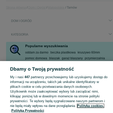
Strona główna
Dom i Ogród
Małopolskie
Tarnów
DOM I OGRÓD
KATEGORIA
Popularne wyszukiwania
oddam za darmo
beczka plastikowa
kruszywo 60mm
pomoc domowa
blaszak
garaż blaszany
przymierzalnia
kliniec
Dbamy o Twoją prywatność
Zobacz Więcej
My i nasi
447
partnerzy przechowujemy lub uzyskujemy dostęp do
informacji na urządzeniu, takich jak unikalne identyfikatory w
Zobacz Więc
Sprzedaż artykułów do domu i ogrodu Tarnów ▶️ Szeroki wybór modeli i materiałów ✅ Nowe i używane w atrakcyjnych cenach ☝ Sprawdź oferty na OLX.pl!
plikach cookie w celu przetwarzania danych osobowych.
Użytkownik może zaakceptować wybory lub zarządzać nimi,
klikając poniżej lub w dowolnym momencie na stronie polityki
Mapa kategorii
prywatności. Te wybory będą sygnalizowane naszym partnerom i
Mapa miejscowości
nie będą miały wpływu na dane przeglądania.
Polityka cookies,
Polityka Prywatności
Mapa ministron