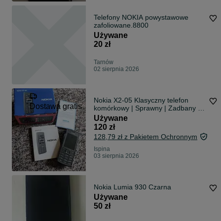
Telefony NOKIA powystawowe
zafoliowane.8800
Używane
20 zł
Tarnów
02 sierpnia 2026
Nokia X2-05 Klasyczny telefon
Dostawa gratis
komórkowy | Sprawny | Zadbany I
Do rozmów i smsów
Używane
120 zł
128,79 zł z Pakietem Ochronnym
Ispina
03 sierpnia 2026
Nokia Lumia 930 Czarna
Używane
50 zł