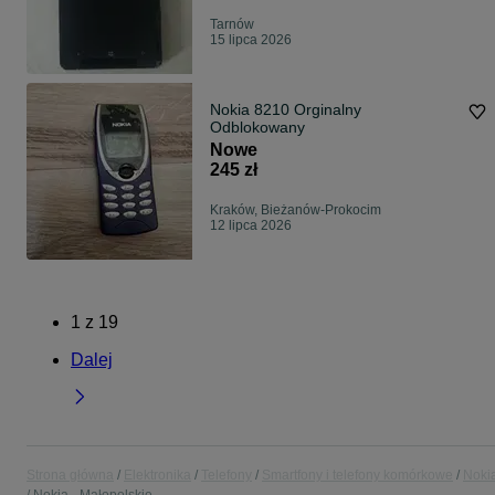
Tarnów
15 lipca 2026
Nokia 8210 Orginalny
Odblokowany
Nowe
245 zł
Kraków, Bieżanów-Prokocim
12 lipca 2026
1
z
19
Dalej
Strona główna
Elektronika
Telefony
Smartfony i telefony komórkowe
Noki