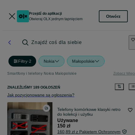
Przejdź do aplikacji
Otwórz
Otwieraj OLX jednym tapnięciem
Znajdź coś dla siebie
Filtry
·
2
Nokia
Małopolskie
Smartfony i telefony Nokia Małopolskie
Zobacz Więc
ZNALEŹLIŚMY 189 OGŁOSZEŃ
Jak pozycjonowane są ogłoszenia?
Telefony komórkowe klasyki retro
do kolekcji i użytku
Używane
150 zł
160,89 zł z Pakietem Ochronnym