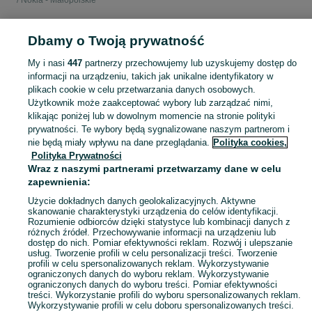
Nokia - Małopolskie
POLSKA » MAŁOPOLSKIE
Dbamy o Twoją prywatność
My i nasi
447
partnerzy przechowujemy lub uzyskujemy dostęp do
KATEGORIA
informacji na urządzeniu, takich jak unikalne identyfikatory w
plikach cookie w celu przetwarzania danych osobowych.
Użytkownik może zaakceptować wybory lub zarządzać nimi,
Zobacz Więc
Telefony Nokia z klawiaturą czy nowoczesne smartfony Małopolskie — wybór dla każdego gustu ✌️ Nowe i używane modele okazyjnie ➤ Znajdź swój telefon na OLX.pl!
klikając poniżej lub w dowolnym momencie na stronie polityki
prywatności. Te wybory będą sygnalizowane naszym partnerom i
nie będą miały wpływu na dane przeglądania.
Polityka cookies,
Mapa kategorii
Polityka Prywatności
Mapa miejscowości
Wraz z naszymi partnerami przetwarzamy dane w celu
zapewnienia:
Mapa ministron
Popularne wyszukiwania
Użycie dokładnych danych geolokalizacyjnych. Aktywne
skanowanie charakterystyki urządzenia do celów identyfikacji.
Rozumienie odbiorców dzięki statystyce lub kombinacji danych z
różnych źródeł. Przechowywanie informacji na urządzeniu lub
dostęp do nich. Pomiar efektywności reklam. Rozwój i ulepszanie
usług. Tworzenie profili w celu personalizacji treści. Tworzenie
profili w celu spersonalizowanych reklam. Wykorzystywanie
ograniczonych danych do wyboru reklam. Wykorzystywanie
ograniczonych danych do wyboru treści. Pomiar efektywności
treści. Wykorzystanie profili do wyboru spersonalizowanych reklam.
Wykorzystywanie profili w celu doboru spersonalizowanych treści.