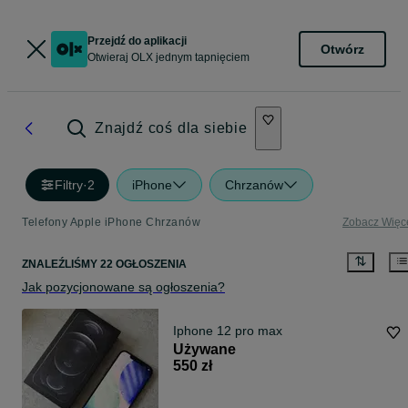
Przejdź do aplikacji
Otwórz
Otwieraj OLX jednym tapnięciem
Znajdź coś dla siebie
Filtry
·
2
iPhone
Chrzanów
Telefony Apple iPhone Chrzanów
Zobacz Więc
ZNALEŹLIŚMY 22 OGŁOSZENIA
Jak pozycjonowane są ogłoszenia?
Iphone 12 pro max
Używane
550 zł