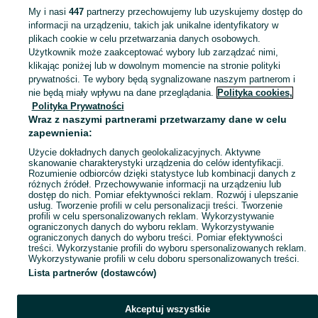
My i nasi
447
partnerzy przechowujemy lub uzyskujemy dostęp do
informacji na urządzeniu, takich jak unikalne identyfikatory w
KATEGORIA
plikach cookie w celu przetwarzania danych osobowych.
Użytkownik może zaakceptować wybory lub zarządzać nimi,
Zobacz Więc
Sprzedaż smartfonów Apple Chrzanów ➤ Szeroki wybór modeli, kolorów i konfiguracji ☝ Sprawdź nowe i używane iPhone'y w najlepszych cenach na OLX.pl!
klikając poniżej lub w dowolnym momencie na stronie polityki
prywatności. Te wybory będą sygnalizowane naszym partnerom i
nie będą miały wpływu na dane przeglądania.
Polityka cookies,
Mapa kategorii
Polityka Prywatności
Mapa miejscowości
Wraz z naszymi partnerami przetwarzamy dane w celu
zapewnienia:
Mapa ministron
Użycie dokładnych danych geolokalizacyjnych. Aktywne
Popularne wyszukiwania
skanowanie charakterystyki urządzenia do celów identyfikacji.
Rozumienie odbiorców dzięki statystyce lub kombinacji danych z
różnych źródeł. Przechowywanie informacji na urządzeniu lub
dostęp do nich. Pomiar efektywności reklam. Rozwój i ulepszanie
usług. Tworzenie profili w celu personalizacji treści. Tworzenie
profili w celu spersonalizowanych reklam. Wykorzystywanie
ograniczonych danych do wyboru reklam. Wykorzystywanie
ograniczonych danych do wyboru treści. Pomiar efektywności
treści. Wykorzystanie profili do wyboru spersonalizowanych reklam.
Wykorzystywanie profili w celu doboru spersonalizowanych treści.
Lista partnerów (dostawców)
Akceptuj wszystkie