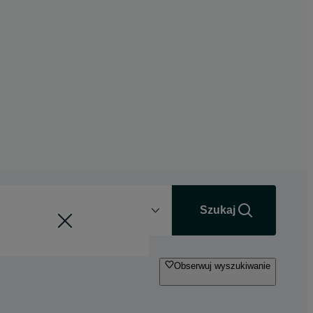
Odległość
+0 km
Szukaj
Obserwuj wyszukiwanie