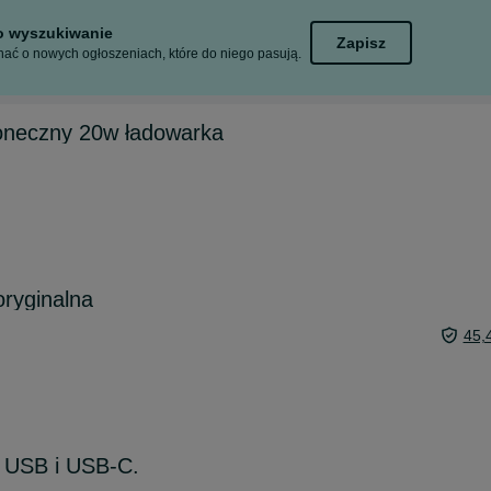
to wyszukiwanie
Zapisz
ać o nowych ogłoszeniach, które do niego pasują.
łoneczny 20w ładowarka
ryginalna
45,
 USB i USB-C.