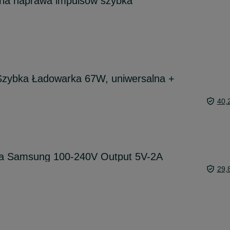
tna naprawa impulsów szybka
bka Ładowarka 67W, uniwersalna +
40,
wa Samsung 100-240V Output 5V-2A
29,