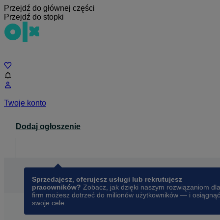
Przejdź do głównej części
Przejdź do stopki
Czat
Twoje konto
Dodaj ogłoszenie
Dla biznesu
opens in a new tab
Sprzedajesz, oferujesz usługi lub rekrutujesz
pracowników?
Zobacz, jak dzięki naszym rozwiązaniom dl
firm możesz dotrzeć do milionów użytkowników — i osiągną
swoje cele.