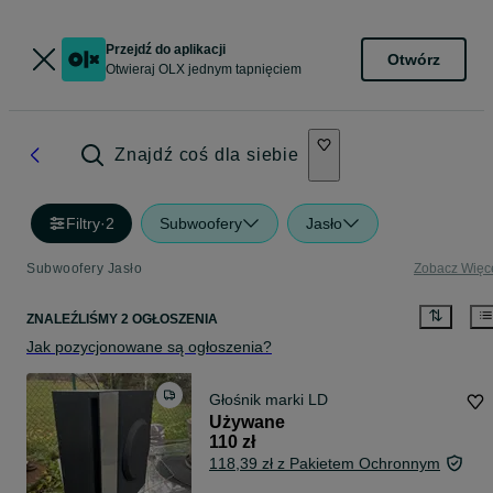
Przejdź do aplikacji
Otwórz
Otwieraj OLX jednym tapnięciem
Znajdź coś dla siebie
Filtry
·
2
Subwoofery
Jasło
Subwoofery Jasło
Zobacz Więc
ZNALEŹLIŚMY 2 OGŁOSZENIA
Jak pozycjonowane są ogłoszenia?
Głośnik marki LD
Używane
110 zł
118,39 zł z Pakietem Ochronnym