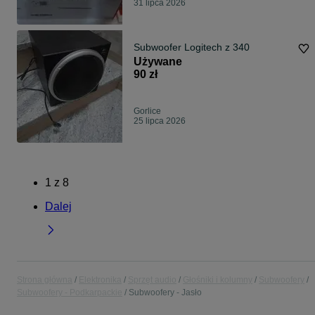
31 lipca 2026
Subwoofer Logitech z 340
Używane
90 zł
Gorlice
25 lipca 2026
1
z
8
Dalej
Strona główna
Elektronika
Sprzęt audio
Głośniki i kolumny
Subwoofery
Subwoofery - Podkarpackie
Subwoofery - Jasło