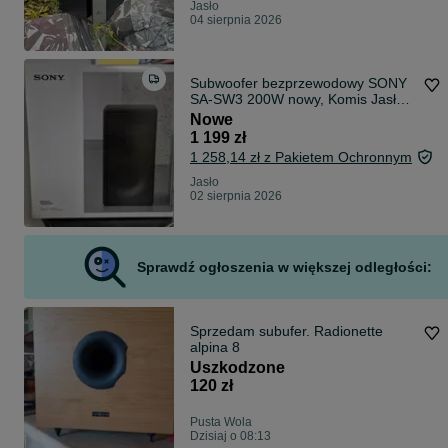
Jasło
04 sierpnia 2026
Subwoofer bezprzewodowy SONY
SA-SW3 200W nowy, Komis Jasło
Czackiego
Nowe
1 199 zł
1 258,14 zł z Pakietem Ochronnym
Jasło
02 sierpnia 2026
Sprawdź ogłoszenia w większej odległości:
Sprzedam subufer. Radionette
alpina 8
Uszkodzone
120 zł
Pusta Wola
Dzisiaj o 08:13