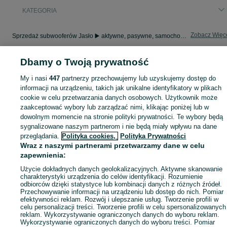
KATEGORIA
Zobacz Więc
Sprzedaż subwooferów Jasło ▶️ aktywne, pasywne, samochodowe i domowe ✅ Nowe i używane w najlepszych cenach ✌ Kupuj i sprzedawaj na OLX.pl!
Dbamy o Twoją prywatność
Mapa kategorii
Mapa miejscowości
My i nasi
447
partnerzy przechowujemy lub uzyskujemy dostęp do
informacji na urządzeniu, takich jak unikalne identyfikatory w plikach
Mapa ministron
cookie w celu przetwarzania danych osobowych. Użytkownik może
Popularne wyszukiwania
zaakceptować wybory lub zarządzać nimi, klikając poniżej lub w
dowolnym momencie na stronie polityki prywatności. Te wybory będą
sygnalizowane naszym partnerom i nie będą miały wpływu na dane
przeglądania.
Polityka cookies,
Polityka Prywatności
Wraz z naszymi partnerami przetwarzamy dane w celu
zapewnienia:
Użycie dokładnych danych geolokalizacyjnych. Aktywne skanowanie
charakterystyki urządzenia do celów identyfikacji. Rozumienie
odbiorców dzięki statystyce lub kombinacji danych z różnych źródeł.
Przechowywanie informacji na urządzeniu lub dostęp do nich. Pomiar
efektywności reklam. Rozwój i ulepszanie usług. Tworzenie profili w
celu personalizacji treści. Tworzenie profili w celu spersonalizowanych
reklam. Wykorzystywanie ograniczonych danych do wyboru reklam.
Wykorzystywanie ograniczonych danych do wyboru treści. Pomiar