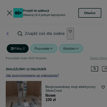
Przejdź do aplikacji
Otwórz
Otwieraj OLX jednym tapnięciem
Znajdź coś dla siebie
Filtry
·
2
Pozostałe
Kłodzko
Pozostałe małe AGD Kłodzko
Zobacz Więc
ZNALEŹLIŚMY 12 OGŁOSZEŃ
Jak pozycjonowane są ogłoszenia?
Bezprzewodowy mop elektryczny
SilverCrest
Nowe
100 zł