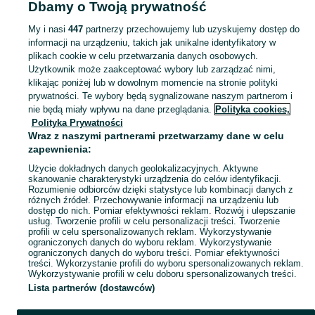
Dbamy o Twoją prywatność
Dolnośląskie
Pozostałe - Kłodzko
My i nasi
447
partnerzy przechowujemy lub uzyskujemy dostęp do
informacji na urządzeniu, takich jak unikalne identyfikatory w
KATEGORIA
plikach cookie w celu przetwarzania danych osobowych.
Użytkownik może zaakceptować wybory lub zarządzać nimi,
Zobacz Więc
Sprzedaż pozostałego małego AGD Kłodzko ▶️ różne typy, funkcje i marki ✅ Nowe i używane w atrakcyjnych cenach ✌ Znajdź oferty na OLX.pl!
klikając poniżej lub w dowolnym momencie na stronie polityki
prywatności. Te wybory będą sygnalizowane naszym partnerom i
nie będą miały wpływu na dane przeglądania.
Polityka cookies,
Mapa kategorii
Polityka Prywatności
Mapa miejscowości
Wraz z naszymi partnerami przetwarzamy dane w celu
zapewnienia:
Mapa ministron
Użycie dokładnych danych geolokalizacyjnych. Aktywne
Popularne wyszukiwania
skanowanie charakterystyki urządzenia do celów identyfikacji.
Rozumienie odbiorców dzięki statystyce lub kombinacji danych z
różnych źródeł. Przechowywanie informacji na urządzeniu lub
dostęp do nich. Pomiar efektywności reklam. Rozwój i ulepszanie
usług. Tworzenie profili w celu personalizacji treści. Tworzenie
profili w celu spersonalizowanych reklam. Wykorzystywanie
ograniczonych danych do wyboru reklam. Wykorzystywanie
ograniczonych danych do wyboru treści. Pomiar efektywności
treści. Wykorzystanie profili do wyboru spersonalizowanych reklam.
Wykorzystywanie profili w celu doboru spersonalizowanych treści.
Lista partnerów (dostawców)