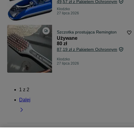
49,57 zł z Pakietem Ochronnym
Kłodzko
27 lipca 2026
Szczotka prostująca Remington
Używane
80 zł
87,19 zł z Pakietem Ochronnym
Kłodzko
27 lipca 2026
1
z
2
Dalej
Strona główna
Elektronika
Sprzęt AGD
AGD drobne
Pozostałe
Pozostałe