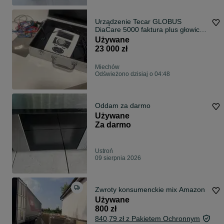
Urządzenie Tecar GLOBUS
DiaCare 5000 faktura plus głowica
bipolaryzacyjna
Używane
23 000 zł
Miechów
Odświeżono dzisiaj o 04:48
Oddam za darmo
Używane
Za darmo
Ustroń
09 sierpnia 2026
Zwroty konsumenckie mix Amazon
Używane
800 zł
840,79 zł z Pakietem Ochronnym