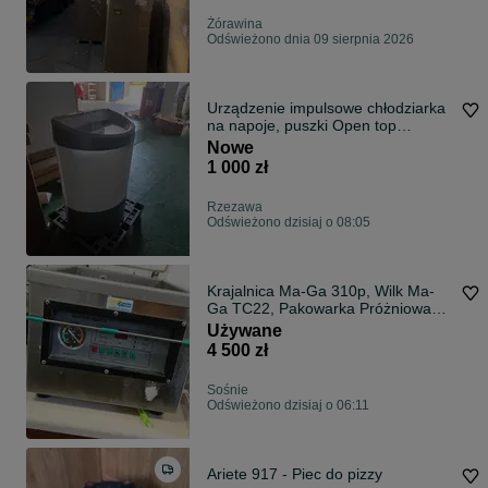
Żórawina
Odświeżono dnia 09 sierpnia 2026
Urządzenie impulsowe chłodziarka
na napoje, puszki Open top
lodówka
Nowe
1 000 zł
Rzezawa
Odświeżono dzisiaj o 08:05
Krajalnica Ma-Ga 310p, Wilk Ma-
Ga TC22, Pakowarka Próżniowa
Tech-Prim
Używane
4 500 zł
Sośnie
Odświeżono dzisiaj o 06:11
Ariete 917 - Piec do pizzy