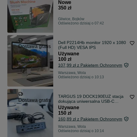
Nowe
350 zł
Gliwice, Bojków
Odświeżono dzisiaj o 07:42
Dell P2214Hb monitor 1920 x 1080
Dostawa gratis
(Full HD) VESA IPS
Używane
100 zł
107,99 zł z Pakietem Ochronnym
Warszawa, Wola
Odświeżono dzisiaj o 10:13
TARGUS 19 DOCK190EUZ stacja
Dostawa gratis
dokująca uniwersalna USB-C
DOCK190 100W DV4K
Używane
150 zł
160,89 zł z Pakietem Ochronnym
Warszawa, Wola
Odświeżono dzisiaj o 10:14