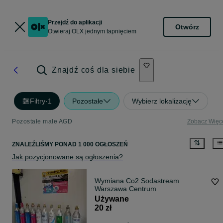
Przejdź do aplikacji
Otwórz
Otwieraj OLX jednym tapnięciem
Znajdź coś dla siebie
Filtry
·
1
Pozostałe
Wybierz lokalizację
Pozostałe małe AGD
Zobacz Więc
ZNALEŹLIŚMY
PONAD
1 000 OGŁOSZEŃ
Jak pozycjonowane są ogłoszenia?
Wymiana Co2 Sodastream
Warszawa Centrum
Używane
20 zł