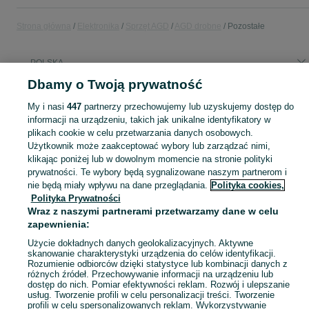
Strona główna
Elektronika
Sprzęt AGD
AGD drobne
Pozostałe
POLSKA
Dbamy o Twoją prywatność
KATEGORIA
My i nasi
447
partnerzy przechowujemy lub uzyskujemy dostęp do
informacji na urządzeniu, takich jak unikalne identyfikatory w
plikach cookie w celu przetwarzania danych osobowych.
Zobacz Więc
Sprzedaż pozostałego małego AGD w Polsce ▶️ różne typy, funkcje i marki ✅ Nowe i używane w atrakcyjnych cenach ✌ Porównaj ceny i wybierz ofertę na OLX.pl!
Użytkownik może zaakceptować wybory lub zarządzać nimi,
klikając poniżej lub w dowolnym momencie na stronie polityki
Mapa kategorii
prywatności. Te wybory będą sygnalizowane naszym partnerom i
nie będą miały wpływu na dane przeglądania.
Polityka cookies,
Mapa miejscowości
Polityka Prywatności
Mapa ministron
Wraz z naszymi partnerami przetwarzamy dane w celu
zapewnienia:
Popularne wyszukiwania
Użycie dokładnych danych geolokalizacyjnych. Aktywne
skanowanie charakterystyki urządzenia do celów identyfikacji.
Rozumienie odbiorców dzięki statystyce lub kombinacji danych z
różnych źródeł. Przechowywanie informacji na urządzeniu lub
dostęp do nich. Pomiar efektywności reklam. Rozwój i ulepszanie
usług. Tworzenie profili w celu personalizacji treści. Tworzenie
profili w celu spersonalizowanych reklam. Wykorzystywanie