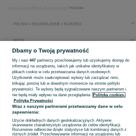
Strona główna
Moda
Dolnośląskie
Kłodzko
POLSKA » DOLNOŚLĄSKIE » KŁODZKO
MODA
Dbamy o Twoją prywatność
KATEGORIA
My i nasi
447
partnerzy przechowujemy lub uzyskujemy dostęp do
informacji na urządzeniu, takich jak unikalne identyfikatory w
Zobacz Więc
plikach cookie w celu przetwarzania danych osobowych.
Moda Kłodzko ▶️ Odzież, obuwie, torebki, akcesoria i biżuteria ✅ Nowe i używane w atrakcyjnych cenach ✌ Znajdź najlepsze ogłoszenia na OLX.pl!
Użytkownik może zaakceptować wybory lub zarządzać nimi,
klikając poniżej lub w dowolnym momencie na stronie polityki
Mapa kategorii
prywatności. Te wybory będą sygnalizowane naszym partnerom i
nie będą miały wpływu na dane przeglądania.
Polityka cookies,
Mapa miejscowości
Polityka Prywatności
Mapa ministron
Wraz z naszymi partnerami przetwarzamy dane w celu
Popularne wyszukiwania
zapewnienia:
Użycie dokładnych danych geolokalizacyjnych. Aktywne
skanowanie charakterystyki urządzenia do celów identyfikacji.
Rozumienie odbiorców dzięki statystyce lub kombinacji danych z
różnych źródeł. Przechowywanie informacji na urządzeniu lub