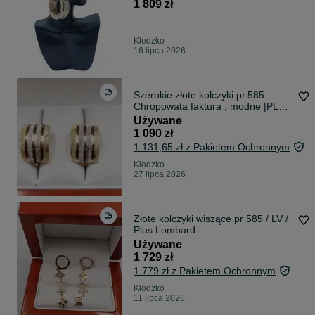
1 809 zł
Kłodzko
16 lipca 2026
Szerokie złote kolczyki pr.585
Chropowata faktura , modne |PLUS
Lombard Kłodzko
Używane
1 090 zł
1 131,65 zł z Pakietem Ochronnym
Kłodzko
27 lipca 2026
Złote kolczyki wiszące pr 585 / LV /
Plus Lombard
Używane
1 729 zł
1 779 zł z Pakietem Ochronnym
Kłodzko
11 lipca 2026