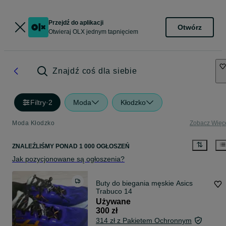
Przejdź do aplikacji
Otwórz
Otwieraj OLX jednym tapnięciem
Znajdź coś dla siebie
Filtry
·
2
Moda
Kłodzko
Moda Kłodzko
Zobacz Więc
ZNALEŹLIŚMY
PONAD
1 000 OGŁOSZEŃ
Jak pozycjonowane są ogłoszenia?
Buty do biegania męskie Asics
Trabuco 14
Używane
300 zł
314 zł z Pakietem Ochronnym