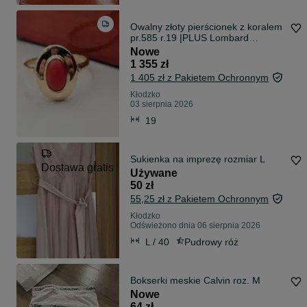
Owalny złoty pierścionek z koralem
pr.585 r.19 |PLUS Lombard
KŁODZKO
Nowe
1 355 zł
1 405 zł z Pakietem Ochronnym
Kłodzko
03 sierpnia 2026
19
Sukienka na imprezę rozmiar L
Dostawa gratis
Używane
50 zł
55,25 zł z Pakietem Ochronnym
Kłodzko
Odświeżono dnia 06 sierpnia 2026
L / 40
Pudrowy róż
Bokserki meskie Calvin roz. M
Nowe
64 zł