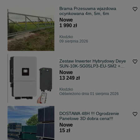
Brama Przesuwna wjazdowa
ocynkowana 4m, 5m, 6m
Nowe
1 990 zł
Kłodzko
09 sierpnia 2026
Zestaw Inwerter Hybrydowy Deye
SUN-10K-SG05LP3-EU-SM2 +
Magazyn Energii 15kWh! Najlepsza
Nowe
Cena!!! z systemem zarządzania
13 249 zł
EMS
Kłodzko
Odświeżono dnia 01 sierpnia 2026
DOSTAWA 48H !!! Ogrodzenie
Panelowe 3D dobra cena!!!
Nowe
15 zł