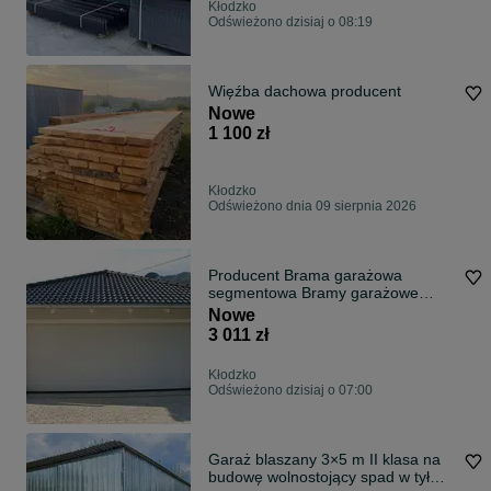
Kłodzko
Odświeżono dzisiaj o 08:19
Więźba dachowa producent
Nowe
1 100 zł
Kłodzko
Odświeżono dnia 09 sierpnia 2026
Producent Brama garażowa
segmentowa Bramy garażowe
przemysłowe 4*2,23
Nowe
3 011 zł
Kłodzko
Odświeżono dzisiaj o 07:00
Garaż blaszany 3×5 m II klasa na
budowę wolnostojący spad w tył