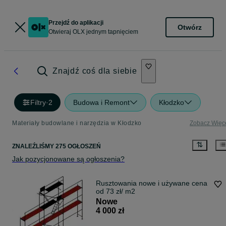
Przejdź do aplikacji
Otwórz
Otwieraj OLX jednym tapnięciem
Znajdź coś dla siebie
Filtry
·
2
Budowa i Remont
Kłodzko
Materiały budowlane i narzędzia w Kłodzko
Zobacz Więc
ZNALEŹLIŚMY 275 OGŁOSZEŃ
Jak pozycjonowane są ogłoszenia?
Rusztowania nowe i używane cena
od 73 zł/ m2
Nowe
4 000 zł