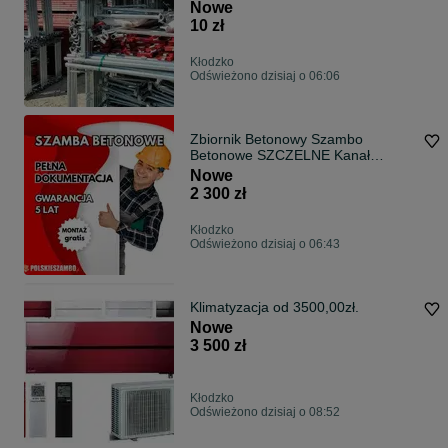
TYP - Plettac Baumann Rux Bosta -
Nowe
PRODUCENT
10 zł
Kłodzko
Odświeżono dzisiaj o 06:06
Zbiornik Betonowy Szambo
Betonowe SZCZELNE Kanał
Piwniczka PRODUCENT
Nowe
2 300 zł
Kłodzko
Odświeżono dzisiaj o 06:43
Klimatyzacja od 3500,00zł.
Nowe
3 500 zł
Kłodzko
Odświeżono dzisiaj o 08:52