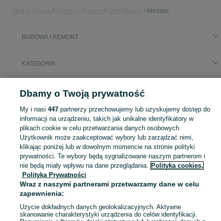
Strona główna
Budowa i Remont
Dolnośląskie
Kłodzko
BUDOWA I REMONT
KATEGORIA
Popularne wyszukiwania
Dbamy o Twoją prywatność
oczyszczalnia biologiczna
My i nasi
447
partnerzy przechowujemy lub uzyskujemy dostęp do
informacji na urządzeniu, takich jak unikalne identyfikatory w
Zobacz Więc
plikach cookie w celu przetwarzania danych osobowych.
Aktualne oferty z kategorii Budowa i Remont w Kłodzko blisko Ciebie ➤ Kupuj nowe lub używane w dobrej cenie, przeglądaj lokalne ogłoszenia ☝ Szybkie kupno i sprzedaż na OLX.pl
Użytkownik może zaakceptować wybory lub zarządzać nimi,
klikając poniżej lub w dowolnym momencie na stronie polityki
Mapa kategorii
prywatności. Te wybory będą sygnalizowane naszym partnerom i
nie będą miały wpływu na dane przeglądania.
Polityka cookies,
Mapa miejscowości
Polityka Prywatności
Mapa ministron
Wraz z naszymi partnerami przetwarzamy dane w celu
Popularne wyszukiwania
zapewnienia:
Użycie dokładnych danych geolokalizacyjnych. Aktywne
skanowanie charakterystyki urządzenia do celów identyfikacji.