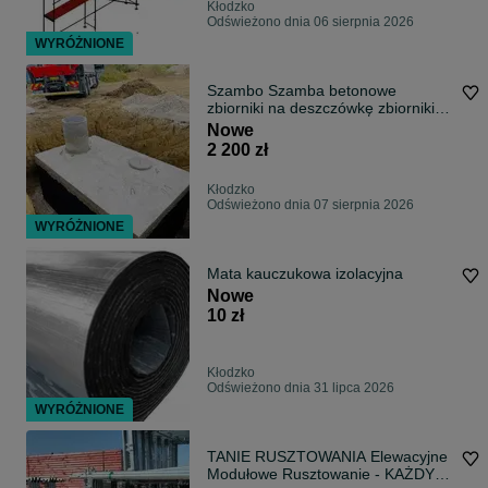
Kłodzko
Odświeżono dnia 06 sierpnia 2026
WYRÓŻNIONE
Szambo Szamba betonowe
zbiorniki na deszczówkę zbiorniki
betonowe
Nowe
2 200 zł
Kłodzko
Odświeżono dnia 07 sierpnia 2026
WYRÓŻNIONE
Mata kauczukowa izolacyjna
Nowe
10 zł
Kłodzko
Odświeżono dnia 31 lipca 2026
WYRÓŻNIONE
TANIE RUSZTOWANIA Elewacyjne
Modułowe Rusztowanie - KAŻDY