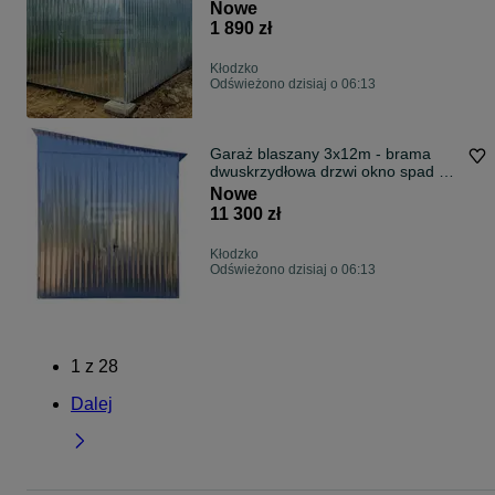
GB118
Nowe
1 890 zł
Kłodzko
Odświeżono dzisiaj o 06:13
Garaż blaszany 3x12m - brama
dwuskrzydłowa drzwi okno spad w
bok GB158
Nowe
11 300 zł
Kłodzko
Odświeżono dzisiaj o 06:13
1
z
28
Dalej