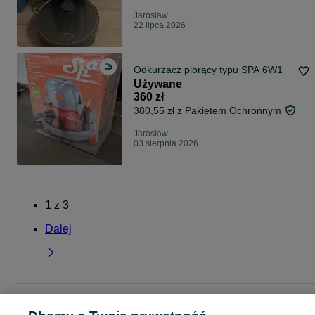
Jarosław
22 lipca 2026
Odkurzacz piorący typu SPA 6W1
Używane
360 zł
380,55 zł z Pakietem Ochronnym
Jarosław
03 sierpnia 2026
1
z
3
Dalej
Strona główna
Elektronika
Sprzęt AGD
AGD drobne
Odkurzacze