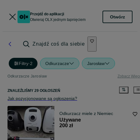
Przejdź do aplikacji
Otwórz
Otwieraj OLX jednym tapnięciem
Znajdź coś dla siebie
Filtry
·
2
Odkurzacze
Jarosław
Odkurzacze Jarosław
Zobacz Więc
ZNALEŹLIŚMY 29 OGŁOSZEŃ
Jak pozycjonowane są ogłoszenia?
Odkurzacz miele z Niemiec
Używane
200 zł