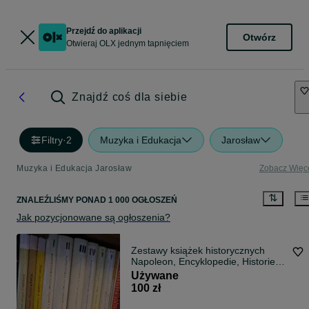
Przejdź do aplikacji
Otwórz
Otwieraj OLX jednym tapnięciem
Znajdź coś dla siebie
Filtry
·
2
Muzyka i Edukacja
Jarosław
Muzyka i Edukacja Jarosław
Zobacz Więc
ZNALEŹLIŚMY
PONAD
1 000 OGŁOSZEŃ
Jak pozycjonowane są ogłoszenia?
Zestawy książek historycznych
Napoleon, Encyklopedie, Historie,
Serie 4 biblioteczki
Używane
100 zł