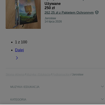
Używane
250 zł
262,25 zł z Pakietem Ochronnym
Jarosław
14 lipca 2026
1
z
100
Dalej
Strona główna
Muzyka i Edukacja
Podkarpackie
Jarosław
MUZYKA I EDUKACJA
KATEGORIA