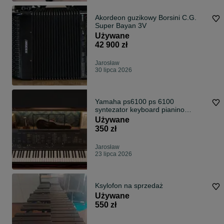
Akordeon guzikowy Borsini C.G.
Super Bayan 3V
Używane
42 900 zł
Jarosław
30 lipca 2026
Yamaha ps6100 ps 6100
syntezator keyboard pianino
cyfrowe
Używane
350 zł
Jarosław
23 lipca 2026
Ksylofon na sprzedaż
Używane
550 zł