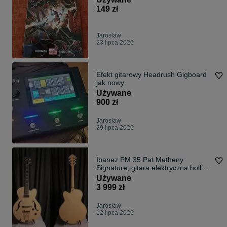
149 zł
Jarosław
23 lipca 2026
Efekt gitarowy Headrush Gigboard
jak nowy
Używane
900 zł
Jarosław
29 lipca 2026
Ibanez PM 35 Pat Metheny
Signature, gitara elektryczna hollow
body z futerałem
Używane
3 999 zł
Jarosław
12 lipca 2026