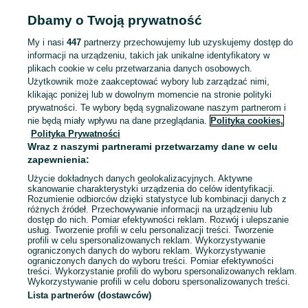
Popularne wyszukiwania
Dbamy o Twoją prywatność
yamaha
My i nasi
447
partnerzy przechowujemy lub uzyskujemy dostęp do
informacji na urządzeniu, takich jak unikalne identyfikatory w
plikach cookie w celu przetwarzania danych osobowych.
Zobacz Więc
Sprzedaż towarów dla relaksu, twórczości i nauki Jarosław ▶️ Nowe i używane instrumenty, książki, filmy i inne ✌ Kupuj i sprzedawaj na OLX.pl!
Użytkownik może zaakceptować wybory lub zarządzać nimi,
klikając poniżej lub w dowolnym momencie na stronie polityki
prywatności. Te wybory będą sygnalizowane naszym partnerom i
Mapa kategorii
nie będą miały wpływu na dane przeglądania.
Polityka cookies,
Mapa miejscowości
Polityka Prywatności
Mapa ministron
Wraz z naszymi partnerami przetwarzamy dane w celu
zapewnienia:
Popularne wyszukiwania
Użycie dokładnych danych geolokalizacyjnych. Aktywne
skanowanie charakterystyki urządzenia do celów identyfikacji.
Rozumienie odbiorców dzięki statystyce lub kombinacji danych z
różnych źródeł. Przechowywanie informacji na urządzeniu lub
dostęp do nich. Pomiar efektywności reklam. Rozwój i ulepszanie
usług. Tworzenie profili w celu personalizacji treści. Tworzenie
profili w celu spersonalizowanych reklam. Wykorzystywanie
ograniczonych danych do wyboru reklam. Wykorzystywanie
ograniczonych danych do wyboru treści. Pomiar efektywności
treści. Wykorzystanie profili do wyboru spersonalizowanych reklam.
Wykorzystywanie profili w celu doboru spersonalizowanych treści.
Lista partnerów (dostawców)