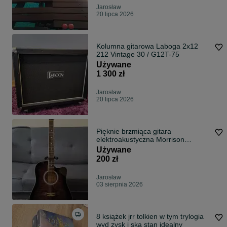
Jarosław
20 lipca 2026
Kolumna gitarowa Laboga 2x12
212 Vintage 30 / G12T-75
Używane
1 300 zł
Jarosław
20 lipca 2026
Pięknie brzmiąca gitara
elektroakustyczna Morrison
MGW305 !Nowa elektronika!
Używane
200 zł
Jarosław
03 sierpnia 2026
8 książek jrr tolkien w tym trylogia
wyd zysk i ska stan idealny