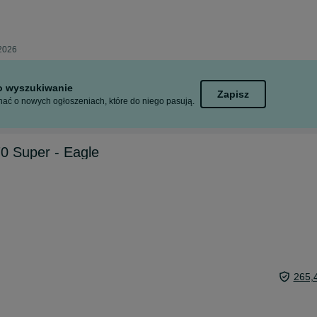
 2026
to wyszukiwanie
Zapisz
ać o nowych ogłoszeniach, które do niego pasują.
0 Super - Eagle
265,