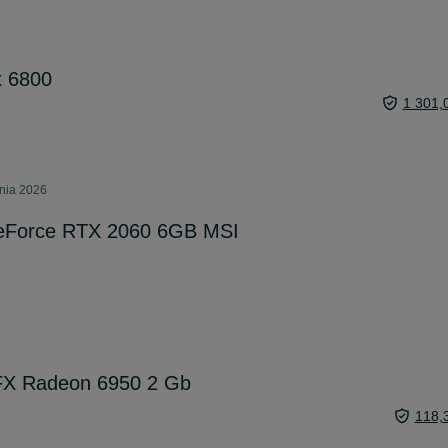
x 6800
1 301,
pnia 2026
GeForce RTX 2060 6GB MSI
XFX Radeon 6950 2 Gb
118,