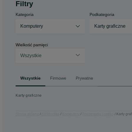
Filtry
Kategoria
Podkategoria
Komputery
Karty graficzne
Wielkość pamięci
Wszystkie
Wszystkie
Firmowe
Prywatne
Karty graficzne
Strona główna
Elektronika
Komputery
Podzespoły i części
Karty gra