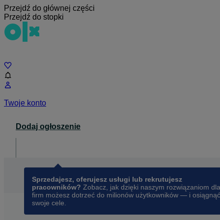
Przejdź do głównej części
Przejdź do stopki
Czat
Twoje konto
Dodaj ogłoszenie
Dla biznesu
opens in a new tab
Sprzedajesz, oferujesz usługi lub rekrutujesz
pracowników?
Zobacz, jak dzięki naszym rozwiązaniom dl
firm możesz dotrzeć do milionów użytkowników — i osiągną
swoje cele.