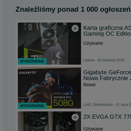
Znaleźliśmy
ponad
1 000 ogłoszeń
Karta graficzna 
Gaming OC Editi
Używane
Lębork - 05 sierpnia 2026
WYRÓŻNIONE
Gigabyte GeFor
Nowa Fabrycznie 
Nowe
Łódź, Śródmieście - 31 lipca 
WYRÓŻNIONE
2X EVGA GTX 77
Używane