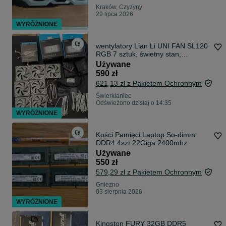
Kraków, Czyżyny
29 lipca 2026
WYRÓŻNIONE
wentylatory Lian Li UNI FAN SL120
RGB 7 sztuk, świetny stan,
gwarancja !
Używane
590 zł
621,13 zł z Pakietem Ochronnym
Świerklaniec
Odświeżono dzisiaj o 14:35
WYRÓŻNIONE
Kości Pamięci Laptop So-dimm
DDR4 4szt 22Giga 2400mhz
Używane
550 zł
579,29 zł z Pakietem Ochronnym
Gniezno
03 sierpnia 2026
WYRÓŻNIONE
Kingston FURY 32GB DDR5