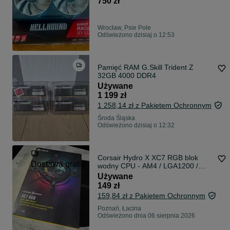
750 zł
Wrocław, Psie Pole
Odświeżono dzisiaj o 12:53
Pamięć RAM G.Skill Trident Z
32GB 4000 DDR4
Używane
1 199 zł
1 258,14 zł z Pakietem Ochronnym
Środa Śląska
Odświeżono dzisiaj o 12:32
Corsair Hydro X XC7 RGB blok
Dostawa gratis
wodny CPU - AM4 / LGA1200 /
115X
Używane
149 zł
159,84 zł z Pakietem Ochronnym
Poznań, Łacina
Odświeżono dnia 06 sierpnia 2026