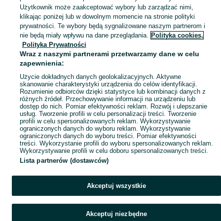
Użytkownik może zaakceptować wybory lub zarządzać nimi,
klikając poniżej lub w dowolnym momencie na stronie polityki
Mapa kategorii
prywatności. Te wybory będą sygnalizowane naszym partnerom i
Mapa miejscowości
nie będą miały wpływu na dane przeglądania.
Polityka cookies,
Mapa ministron
Polityka Prywatności
Wraz z naszymi partnerami przetwarzamy dane w celu
Popularne wyszukiwania
zapewnienia:
Użycie dokładnych danych geolokalizacyjnych. Aktywne
skanowanie charakterystyki urządzenia do celów identyfikacji.
Rozumienie odbiorców dzięki statystyce lub kombinacji danych z
różnych źródeł. Przechowywanie informacji na urządzeniu lub
dostęp do nich. Pomiar efektywności reklam. Rozwój i ulepszanie
usług. Tworzenie profili w celu personalizacji treści. Tworzenie
profili w celu spersonalizowanych reklam. Wykorzystywanie
ograniczonych danych do wyboru reklam. Wykorzystywanie
ograniczonych danych do wyboru treści. Pomiar efektywności
treści. Wykorzystanie profili do wyboru spersonalizowanych reklam.
Wykorzystywanie profili w celu doboru spersonalizowanych treści.
Lista partnerów (dostawców)
Akceptuj wszystkie
Akceptuj niezbędne