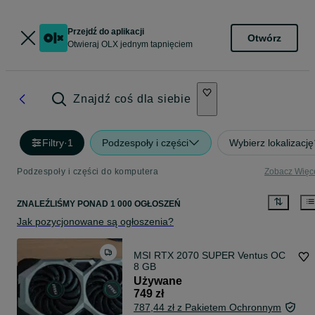
Przejdź do aplikacji
Otwórz
Otwieraj OLX jednym tapnięciem
Znajdź coś dla siebie
Filtry
·
1
Podzespoły i części
Wybierz lokalizację
Podzespoły i części do komputera
Zobacz Więc
ZNALEŹLIŚMY
PONAD
1 000 OGŁOSZEŃ
Jak pozycjonowane są ogłoszenia?
MSI RTX 2070 SUPER Ventus OC
8 GB
Używane
749 zł
787,44 zł z Pakietem Ochronnym