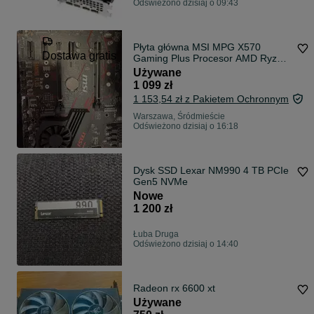
Odświeżono dzisiaj o 09:43
Płyta główna MSI MPG X570
Dostawa gratis
Gaming Plus Procesor AMD Ryzen
7 3800X +
Używane
1 099 zł
1 153,54 zł z Pakietem Ochronnym
Warszawa, Śródmieście
Odświeżono dzisiaj o 16:18
Dysk SSD Lexar NM990 4 TB PCIe
Gen5 NVMe
Nowe
1 200 zł
Łuba Druga
Odświeżono dzisiaj o 14:40
Radeon rx 6600 xt
Używane