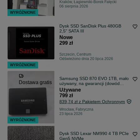
Kraków, Łagiewniki-Borek Fałęcki
06 sierpnia 2026
WYRÓŻNIONE
Dysk SSD SanDisk Plus 480GB
2,5" SATA III
Nowe
299 zł
Szczecin, Centrum
Odświeżono dnia 20 lipca 2026
WYRÓŻNIONE
Samsung SSD 870 EVO 1TB, mało
Dostawa gratis
używany, na gwarancji (dowód
zakupu)
Używane
799 zł
839,74 zł z Pakietem Ochronnym
Wrocław, Fabryczna
23 lipca 2026
WYRÓŻNIONE
Dysk SSD Lexar NM990 4 TB PCIe
Gen5 NVMe