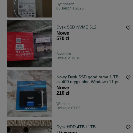
Bydgoszcz
05 sierpnia 2026
Dysk SSD NVME 512
Nowe
570 zł
Świdnica
Dzisiaj o 19:18
Nowy Dysk SSD good rama 1 TB
cx 400 oryginalne Windows 11 pro
64 bity
Nowe
210 zł
Wieniec
Dzisiaj o 07:03
Dysk HDD 4TB i 1TB
Używane