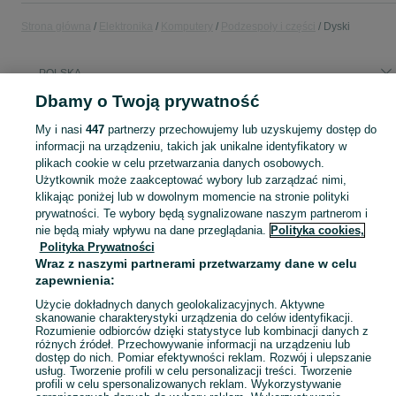
Strona główna
Elektronika
Komputery
Podzespoły i części
Dyski
POLSKA
Dbamy o Twoją prywatność
KATEGORIA
My i nasi
447
partnerzy przechowujemy lub uzyskujemy dostęp do
informacji na urządzeniu, takich jak unikalne identyfikatory w
plikach cookie w celu przetwarzania danych osobowych.
Zobacz Więc
Sprzedaż dysków wewnętrznych w Polsce ▶️ SSD NVMe, SATA i HDD różnych pojemności ✅ Nowe i używane w okazyjnych cenach ✌ Kupuj i sprzedawaj na OLX.pl!
Użytkownik może zaakceptować wybory lub zarządzać nimi,
klikając poniżej lub w dowolnym momencie na stronie polityki
Mapa kategorii
prywatności. Te wybory będą sygnalizowane naszym partnerom i
nie będą miały wpływu na dane przeglądania.
Polityka cookies,
Mapa miejscowości
Polityka Prywatności
Mapa ministron
Wraz z naszymi partnerami przetwarzamy dane w celu
zapewnienia:
Popularne wyszukiwania
Użycie dokładnych danych geolokalizacyjnych. Aktywne
skanowanie charakterystyki urządzenia do celów identyfikacji.
Rozumienie odbiorców dzięki statystyce lub kombinacji danych z
różnych źródeł. Przechowywanie informacji na urządzeniu lub
dostęp do nich. Pomiar efektywności reklam. Rozwój i ulepszanie
usług. Tworzenie profili w celu personalizacji treści. Tworzenie
profili w celu spersonalizowanych reklam. Wykorzystywanie