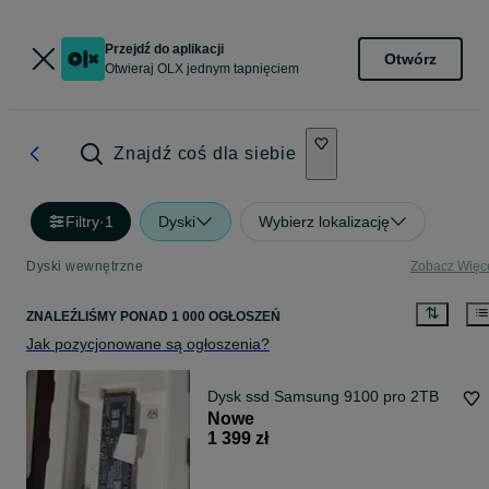
Przejdź do aplikacji
Otwórz
Otwieraj OLX jednym tapnięciem
Znajdź coś dla siebie
Filtry
·
1
Dyski
Wybierz lokalizację
Dyski wewnętrzne
Zobacz Więc
ZNALEŹLIŚMY
PONAD
1 000 OGŁOSZEŃ
Jak pozycjonowane są ogłoszenia?
Dysk ssd Samsung 9100 pro 2TB
Nowe
1 399 zł