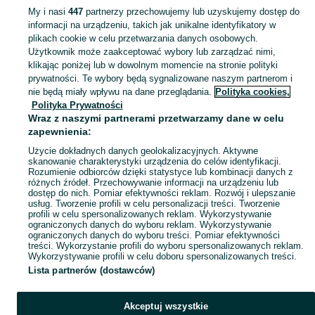
My i nasi
447
partnerzy przechowujemy lub uzyskujemy dostęp do
informacji na urządzeniu, takich jak unikalne identyfikatory w
KATEGORIA
plikach cookie w celu przetwarzania danych osobowych.
Użytkownik może zaakceptować wybory lub zarządzać nimi,
Zobacz Więc
Sprzedaż kubków Ostrowiec Świętokrzyski ▶️ Szeroki wybór modeli, kształtów i materiałów ✅ Nowe i używane w atrakcyjnych cenach ☝ Sprawdź oferty i kupuj na OLX.pl!
klikając poniżej lub w dowolnym momencie na stronie polityki
prywatności. Te wybory będą sygnalizowane naszym partnerom i
nie będą miały wpływu na dane przeglądania.
Polityka cookies,
Mapa kategorii
Polityka Prywatności
Mapa miejscowości
Wraz z naszymi partnerami przetwarzamy dane w celu
zapewnienia:
Mapa ministron
Użycie dokładnych danych geolokalizacyjnych. Aktywne
Popularne wyszukiwania
skanowanie charakterystyki urządzenia do celów identyfikacji.
Rozumienie odbiorców dzięki statystyce lub kombinacji danych z
różnych źródeł. Przechowywanie informacji na urządzeniu lub
dostęp do nich. Pomiar efektywności reklam. Rozwój i ulepszanie
usług. Tworzenie profili w celu personalizacji treści. Tworzenie
profili w celu spersonalizowanych reklam. Wykorzystywanie
ograniczonych danych do wyboru reklam. Wykorzystywanie
ograniczonych danych do wyboru treści. Pomiar efektywności
treści. Wykorzystanie profili do wyboru spersonalizowanych reklam.
Wykorzystywanie profili w celu doboru spersonalizowanych treści.
Lista partnerów (dostawców)
Akceptuj wszystkie