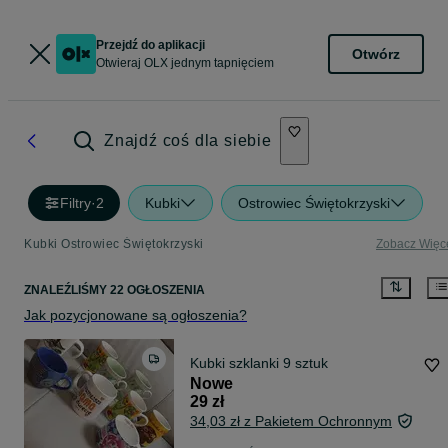
Przejdź do aplikacji
Otwórz
Otwieraj OLX jednym tapnięciem
Znajdź coś dla siebie
Filtry
·
2
Kubki
Ostrowiec Świętokrzyski
Kubki Ostrowiec Świętokrzyski
Zobacz Więc
ZNALEŹLIŚMY 22 OGŁOSZENIA
Jak pozycjonowane są ogłoszenia?
Kubki szklanki 9 sztuk
Nowe
29 zł
34,03 zł z Pakietem Ochronnym