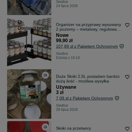
Siedlce
24 lipca 2026
Organizer na przyprawy wysuwany
Dostawa gratis
2 poziomy – metalowy, regulowany,
czarny
Nowe
99,90 zł
107,89 zł z Pakietem Ochronnym
Siedlce
Dzisiaj o 18:10
Duże Słoiki 2,5L posiadam bardzo
dużą ilość - możliwa wysyłka
Używane
3 zł
7,09 zł z Pakietem Ochronnym
Siedlce
28 lipca 2026
Słoiki na przetwory