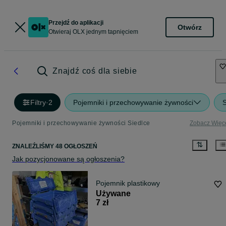
Przejdź do aplikacji
Otwórz
Otwieraj OLX jednym tapnięciem
Znajdź coś dla siebie
Filtry
·
2
Pojemniki i przechowywanie żywności
S
Pojemniki i przechowywanie żywności Siedlce
Zobacz Więc
ZNALEŹLIŚMY 48 OGŁOSZEŃ
Jak pozycjonowane są ogłoszenia?
Pojemnik plastikowy
Używane
7 zł