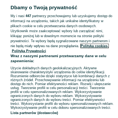
Pojemniki i przechowywanie żywności
Pojemniki i przechowywanie żywności
Dbamy o Twoją prywatność
Mazowieckie
Pojemniki i przechowywanie żywności - Siedlce
My i nasi
447
partnerzy przechowujemy lub uzyskujemy dostęp do
informacji na urządzeniu, takich jak unikalne identyfikatory w
KATEGORIA
plikach cookie w celu przetwarzania danych osobowych.
Użytkownik może zaakceptować wybory lub zarządzać nimi,
Zobacz Więc
Sprzedaż pojemników do przechowywania żywności Siedlce ▶️ Szeroki wybór kształtów ✅ Nowe i używane w atrakcyjnych cenach ☝ Sprawdź oferty na OLX.pl!
klikając poniżej lub w dowolnym momencie na stronie polityki
prywatności. Te wybory będą sygnalizowane naszym partnerom i
nie będą miały wpływu na dane przeglądania.
Polityka cookies,
Mapa kategorii
Polityka Prywatności
Mapa miejscowości
Wraz z naszymi partnerami przetwarzamy dane w celu
zapewnienia:
Mapa ministron
Użycie dokładnych danych geolokalizacyjnych. Aktywne
Popularne wyszukiwania
skanowanie charakterystyki urządzenia do celów identyfikacji.
Rozumienie odbiorców dzięki statystyce lub kombinacji danych z
różnych źródeł. Przechowywanie informacji na urządzeniu lub
dostęp do nich. Pomiar efektywności reklam. Rozwój i ulepszanie
usług. Tworzenie profili w celu personalizacji treści. Tworzenie
profili w celu spersonalizowanych reklam. Wykorzystywanie
ograniczonych danych do wyboru reklam. Wykorzystywanie
ograniczonych danych do wyboru treści. Pomiar efektywności
treści. Wykorzystanie profili do wyboru spersonalizowanych reklam.
Wykorzystywanie profili w celu doboru spersonalizowanych treści.
Lista partnerów (dostawców)