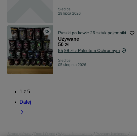
Siedlce
29 lipca 2026
Puszki po kawie 26 sztuk pojemniki
Używane
50 zł
55,99 zł z Pakietem Ochronnym
Siedlce
05 sierpnia 2026
1
z
5
Dalej
Strona główna
Dom i Ogród
Wyposażenie wnętrz
Przybory kuchenne