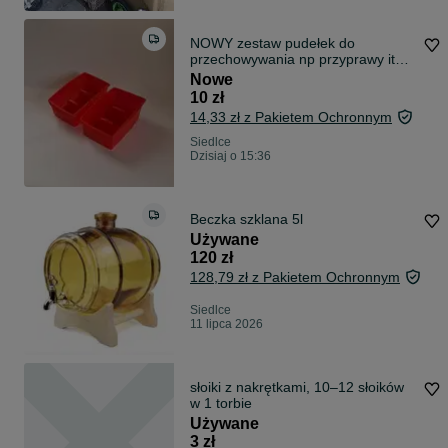
NOWY zestaw pudełek do
przechowywania np przyprawy itp
2szt czerwony t
Nowe
10 zł
14,33 zł z Pakietem Ochronnym
Siedlce
Dzisiaj o 15:36
Beczka szklana 5l
Używane
120 zł
128,79 zł z Pakietem Ochronnym
Siedlce
11 lipca 2026
słoiki z nakrętkami, 10–12 słoików
w 1 torbie
Używane
3 zł