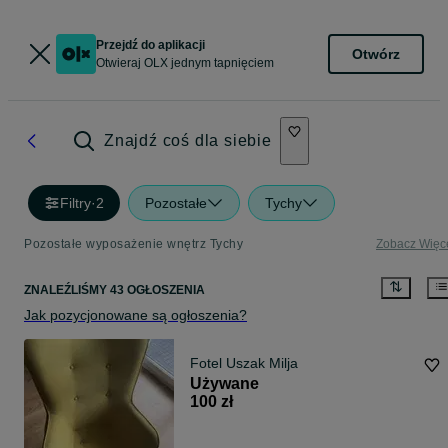
Przejdź do aplikacji
Otwórz
Otwieraj OLX jednym tapnięciem
Znajdź coś dla siebie
Filtry
·
2
Pozostałe
Tychy
Pozostałe wyposażenie wnętrz Tychy
Zobacz Więc
ZNALEŹLIŚMY 43 OGŁOSZENIA
Jak pozycjonowane są ogłoszenia?
Fotel Uszak Milja
Używane
100 zł