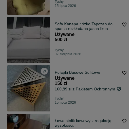
Tychy
15 lipca 2026
Sofa Kanapa Łóżko Tapczan do
spania rozkładana jasna Ikea
schowek 90x190 Transport
Używane
500 zł
Tychy
07 sierpnia 2026
Pułapki Basowe Sufitowe
Używane
150 zł
160,89 zł z Pakietem Ochronnym
Tychy
15 lipca 2026
Ława stolik kawowy z regulacją
wysokości.