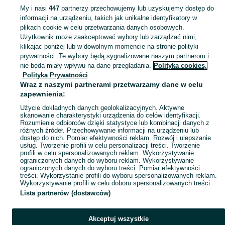
My i nasi
447
partnerzy przechowujemy lub uzyskujemy dostęp do
informacji na urządzeniu, takich jak unikalne identyfikatory w
KATEGORIA
plikach cookie w celu przetwarzania danych osobowych.
Użytkownik może zaakceptować wybory lub zarządzać nimi,
Zobacz Więc
Sprzedaż pozostałego wyposażenia wnętrz Tychy ▶️ Szeroki wybór marek ✅ Nowe i używane w atrakcyjnych cenach ☝ Sprawdź oferty i kupuj na OLX.pl!
klikając poniżej lub w dowolnym momencie na stronie polityki
prywatności. Te wybory będą sygnalizowane naszym partnerom i
nie będą miały wpływu na dane przeglądania.
Polityka cookies,
Mapa kategorii
Polityka Prywatności
Mapa miejscowości
Wraz z naszymi partnerami przetwarzamy dane w celu
zapewnienia:
Mapa ministron
Użycie dokładnych danych geolokalizacyjnych. Aktywne
Popularne wyszukiwania
skanowanie charakterystyki urządzenia do celów identyfikacji.
Rozumienie odbiorców dzięki statystyce lub kombinacji danych z
różnych źródeł. Przechowywanie informacji na urządzeniu lub
dostęp do nich. Pomiar efektywności reklam. Rozwój i ulepszanie
usług. Tworzenie profili w celu personalizacji treści. Tworzenie
profili w celu spersonalizowanych reklam. Wykorzystywanie
ograniczonych danych do wyboru reklam. Wykorzystywanie
ograniczonych danych do wyboru treści. Pomiar efektywności
treści. Wykorzystanie profili do wyboru spersonalizowanych reklam.
Wykorzystywanie profili w celu doboru spersonalizowanych treści.
Lista partnerów (dostawców)
Akceptuj wszystkie