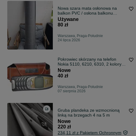
Nowa szara mata osłonowa na
balkon PVC / osłona balkonu
100x500 cm
Używane
80 zł
Warszawa, Praga-Południe
24 lipca 2026
Pokrowiec skórzany na telefon
Nokia 5110, 6210, 6310, 2 kolory
wiśnia lub jasny brąz
Nowe
40 zł
Warszawa, Praga-Południe
07 sierpnia 2026
Gruba plandeka ze wzmocnioną
linką na brzegach 4 na 5 m
Nowe
220 zł
234,11 zł z Pakietem Ochronnym