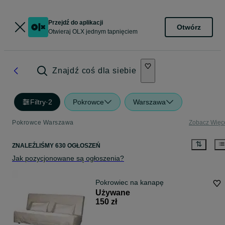
Przejdź do aplikacji
Otwórz
Otwieraj OLX jednym tapnięciem
Znajdź coś dla siebie
Filtry
·
2
Pokrowce
Warszawa
Pokrowce Warszawa
Zobacz Więc
ZNALEŹLIŚMY 630 OGŁOSZEŃ
Jak pozycjonowane są ogłoszenia?
Pokrowiec na kanapę
Używane
150 zł