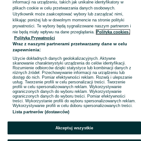
informacji na urządzeniu, takich jak unikalne identyfikatory w
plikach cookie w celu przetwarzania danych osobowych.
Zobacz Więc
Sprzedaż pokrowców Warszawa ▶️ Szeroki wybór modeli, rozmiarów i materiałów ✅ Nowe i używane w atrakcyjnych cenach ☝ Sprawdź oferty na OLX.pl!
Użytkownik może zaakceptować wybory lub zarządzać nimi,
klikając poniżej lub w dowolnym momencie na stronie polityki
prywatności. Te wybory będą sygnalizowane naszym partnerom i
Mapa kategorii
nie będą miały wpływu na dane przeglądania.
Polityka cookies,
Mapa miejscowości
Polityka Prywatności
Wraz z naszymi partnerami przetwarzamy dane w celu
Mapa ministron
zapewnienia:
Popularne wyszukiwania
Użycie dokładnych danych geolokalizacyjnych. Aktywne
skanowanie charakterystyki urządzenia do celów identyfikacji.
Rozumienie odbiorców dzięki statystyce lub kombinacji danych z
różnych źródeł. Przechowywanie informacji na urządzeniu lub
dostęp do nich. Pomiar efektywności reklam. Rozwój i ulepszanie
usług. Tworzenie profili w celu personalizacji treści. Tworzenie
profili w celu spersonalizowanych reklam. Wykorzystywanie
ograniczonych danych do wyboru reklam. Wykorzystywanie
ograniczonych danych do wyboru treści. Pomiar efektywności
treści. Wykorzystanie profili do wyboru spersonalizowanych reklam.
Wykorzystywanie profili w celu doboru spersonalizowanych treści.
Lista partnerów (dostawców)
Akceptuj wszystkie