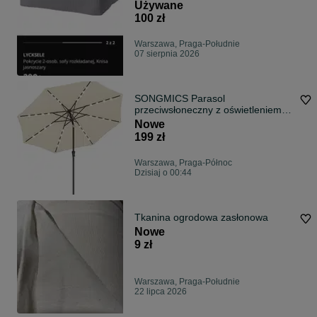
Używane
100 zł
Warszawa, Praga-Południe
07 sierpnia 2026
SONGMICS Parasol
przeciwsłoneczny z oświetleniem
solarnym LED, 32 diody LED,
Nowe
ochrona przed promieniowaniem
199 zł
UV UPF 50+, obustronny kąt
nachylenia
Warszawa, Praga-Północ
Dzisiaj o 00:44
Tkanina ogrodowa zasłonowa
Nowe
9 zł
Warszawa, Praga-Południe
22 lipca 2026