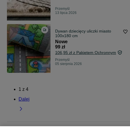
Przemyśl
13 lipca 2026
Dywan dziecięcy uliczki miasto
100x180 cm
Nowe
99 zł
106,95 zł z Pakietem Ochronnym
Przemyśl
05 sierpnia 2026
1
z
4
Dalej
Strona główna
Dom i Ogród
Wyposażenie wnętrz
Dywany i dywaniki