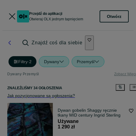
Przejdź do aplikacji
Otwórz
Otwieraj OLX jednym tapnięciem
Znajdź coś dla siebie
Filtry
·
2
Dywany
Przemyśl
Dywany Przemyśl
Zobacz Więc
ZNALEŹLIŚMY 34 OGŁOSZENIA
Jak pozycjonowane są ogłoszenia?
Dywan gobelin Shaggy ręcznie
tkany MID century Ingrid Sterling
Używane
1 290 zł