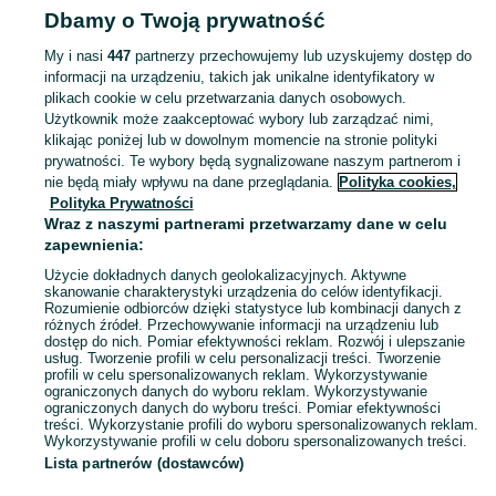
Dbamy o Twoją prywatność
Dywany
Dywany - Podkarpackie
Dywany - Przemyśl
My i nasi
447
partnerzy przechowujemy lub uzyskujemy dostęp do
informacji na urządzeniu, takich jak unikalne identyfikatory w
KATEGORIA
plikach cookie w celu przetwarzania danych osobowych.
Użytkownik może zaakceptować wybory lub zarządzać nimi,
Zobacz Więc
Sprzedaż dywanów Przemyśl ▶️ Szeroki wybór kolorów, rozmiarów i materiałów ✅ Nowe i używane w atrakcyjnych cenach ☝ Sprawdź oferty i kupuj na OLX.pl!
klikając poniżej lub w dowolnym momencie na stronie polityki
prywatności. Te wybory będą sygnalizowane naszym partnerom i
nie będą miały wpływu na dane przeglądania.
Polityka cookies,
Mapa kategorii
Polityka Prywatności
Mapa miejscowości
Wraz z naszymi partnerami przetwarzamy dane w celu
zapewnienia:
Mapa ministron
Użycie dokładnych danych geolokalizacyjnych. Aktywne
Popularne wyszukiwania
skanowanie charakterystyki urządzenia do celów identyfikacji.
Rozumienie odbiorców dzięki statystyce lub kombinacji danych z
różnych źródeł. Przechowywanie informacji na urządzeniu lub
dostęp do nich. Pomiar efektywności reklam. Rozwój i ulepszanie
usług. Tworzenie profili w celu personalizacji treści. Tworzenie
profili w celu spersonalizowanych reklam. Wykorzystywanie
ograniczonych danych do wyboru reklam. Wykorzystywanie
ograniczonych danych do wyboru treści. Pomiar efektywności
treści. Wykorzystanie profili do wyboru spersonalizowanych reklam.
Wykorzystywanie profili w celu doboru spersonalizowanych treści.
Lista partnerów (dostawców)