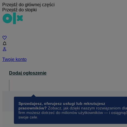
Przejdź do głównej części
Przejdź do stopki
Czat
Twoje konto
Dodaj ogłoszenie
Dla biznesu
opens in a new tab
Sprzedajesz, oferujesz usługi lub rekrutujesz
pracowników?
Zobacz, jak dzięki naszym rozwiązaniom dl
firm możesz dotrzeć do milionów użytkowników — i osiągną
swoje cele.