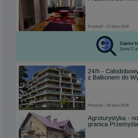
Przemyśl - 22 lipca 2026
Zapisz 
Damy Ci zn
24/h - Calodobow
z Balkonem do Wy
Przemyśl - 26 lipca 2026
Agroturystyka - n
granica Przemyśla