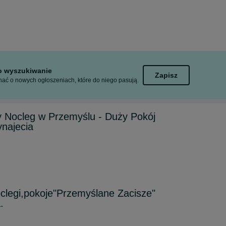
to wyszukiwanie
Zapisz
ać o nowych ogłoszeniach, które do niego pasują.
y Nocleg w Przemyślu - Duży Pokój
najecia
oclegi,pokoje"Przemyślane Zacisze"
.