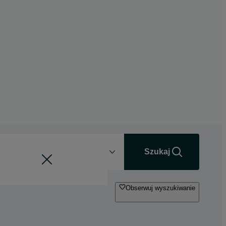
Odległość
+0 km
Szukaj
Obserwuj wyszukiwanie