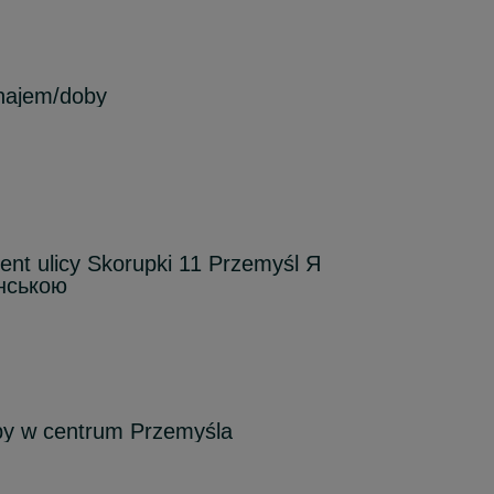
najem/doby
nt ulicy Skorupki 11 Przemyśl Я
нською
by w centrum Przemyśla