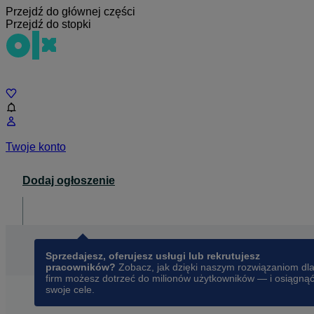
Przejdź do głównej części
Przejdź do stopki
Czat
Twoje konto
Dodaj ogłoszenie
Dla biznesu
opens in a new tab
Sprzedajesz, oferujesz usługi lub rekrutujesz
pracowników?
Zobacz, jak dzięki naszym rozwiązaniom dl
firm możesz dotrzeć do milionów użytkowników — i osiągną
swoje cele.