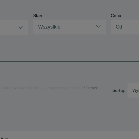
Stan
Cena
Wszystkie
 i obrazy
Obrazki i obrazy - Kujawsko-pomorskie
Obrazki i
Sortuj:
Wyb