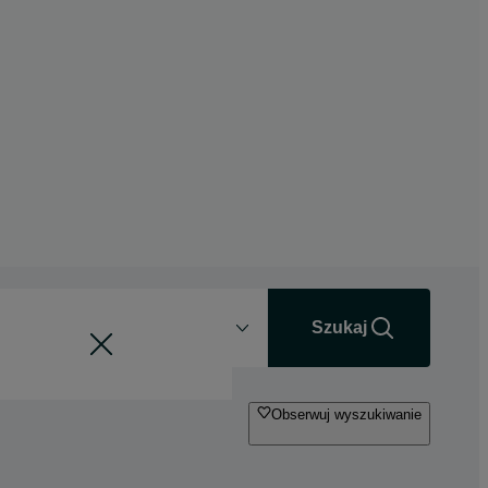
Odległość
+0 km
Szukaj
Obserwuj wyszukiwanie