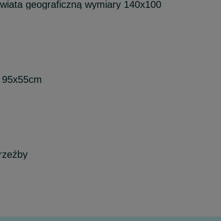
iata geograficzną wymiary 140x100
o 95x55cm
rzeźby