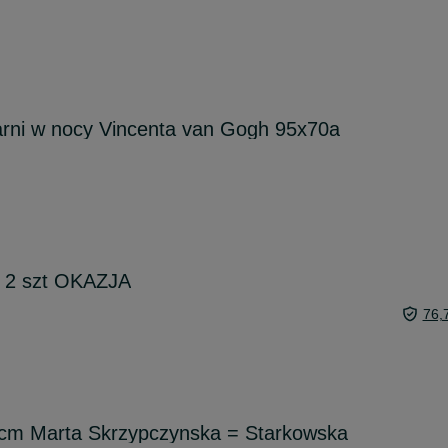
arni w nocy Vincenta van Gogh 95x70a
y 2 szt OKAZJA
76,
cm Marta Skrzypczynska = Starkowska