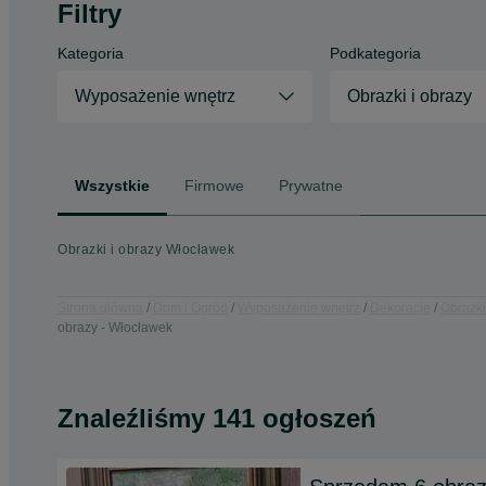
Filtry
Kategoria
Podkategoria
Wyposażenie wnętrz
Obrazki i obrazy
Wszystkie
Firmowe
Prywatne
Obrazki i obrazy Włocławek
Strona główna
Dom i Ogród
Wyposażenie wnętrz
Dekoracje
Obrazki
obrazy - Włocławek
Znaleźliśmy 141 ogłoszeń