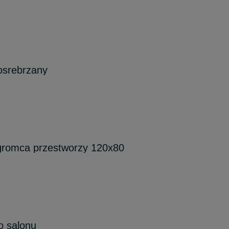
osrebrzany
gromca przestworzy 120x80
o salonu