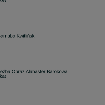
zów
rnaba Kwitliński
zeźba Obraz Alabaster Barokowa
kat