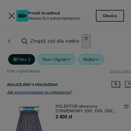
Przejdź do aplikacji
Otwórz
Otwieraj OLX jednym tapnięciem
Znajdź coś dla siebie
Filtry
·
2
Dom i Ogród
Wólka
Dom i ogród Wólka
Zobacz Więc
ZNALEŹLIŚMY 4 OGŁOSZENIA
Jak pozycjonowane są ogłoszenia?
KOLEKTOR słoneczny
CIŚNIENIOWY 100l, 150l, 200l,
240l - BESSLER.PL
2 400 zł