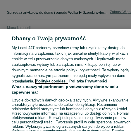
Zobacz Więc
Sprzedaż artykułów do domu i ogrodu Wólka ▶️ Szeroki wybór modeli i materiałów ✅ Nowe i używane w atrakcyjnych cenach ☝ Sprawdź oferty na OLX.pl!
Mapa kategorii
Mapa miejscowości
Dbamy o Twoją prywatność
Mapa ministron
My i nasi
447
partnerzy przechowujemy lub uzyskujemy dostęp do
Popularne wyszukiwania
informacji na urządzeniu, takich jak unikalne identyfikatory w plikach
cookie w celu przetwarzania danych osobowych. Użytkownik może
zaakceptować wybory lub zarządzać nimi, klikając poniżej lub w
dowolnym momencie na stronie polityki prywatności. Te wybory będą
sygnalizowane naszym partnerom i nie będą miały wpływu na dane
przeglądania.
Polityka cookies,
Polityka Prywatności
Wraz z naszymi partnerami przetwarzamy dane w celu
zapewnienia:
Użycie dokładnych danych geolokalizacyjnych. Aktywne skanowanie
charakterystyki urządzenia do celów identyfikacji. Rozumienie
odbiorców dzięki statystyce lub kombinacji danych z różnych źródeł.
Przechowywanie informacji na urządzeniu lub dostęp do nich. Pomiar
efektywności reklam. Rozwój i ulepszanie usług. Tworzenie profili w
celu personalizacji treści. Tworzenie profili w celu spersonalizowanych
reklam. Wykorzystywanie ograniczonych danych do wyboru reklam.
Wykorzystywanie ograniczonych danych do wyboru treści. Pomiar