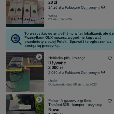
20 zł
24,20 zł z Pakietem Ochronnym
Wólka
03 sierpnia 2026
To wszystko, co znaleźliśmy w tej lokalizacji, ale dz
Przesyłkom OLX możesz wygodnie kupować
przedmioty z całej Polski. Sprawdź te ogłoszenia z
dostępną przesyłką:
Heblarka-piła, krajzega
Używane
2 000 zł
2 050 zł z Pakietem Ochronnym
Łuków
Odświeżono dnia 08 sierpnia 2026
Piekarnik gazowy z grillem
Thetford 525 - kamper - przyczepa
campingowa - łódka
Nowe