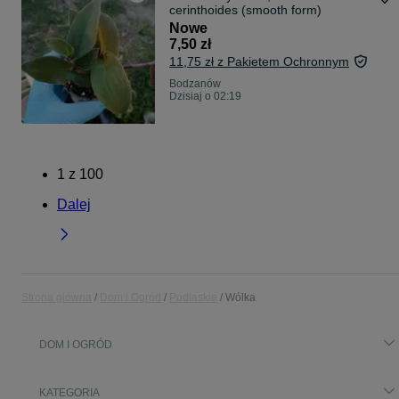
cerinthoides (smooth form)
Nowe
7,50 zł
11,75 zł z Pakietem Ochronnym
Bodzanów
Dzisiaj o 02:19
1
z
100
Dalej
Strona główna
Dom i Ogród
Podlaskie
Wólka
DOM I OGRÓD
KATEGORIA