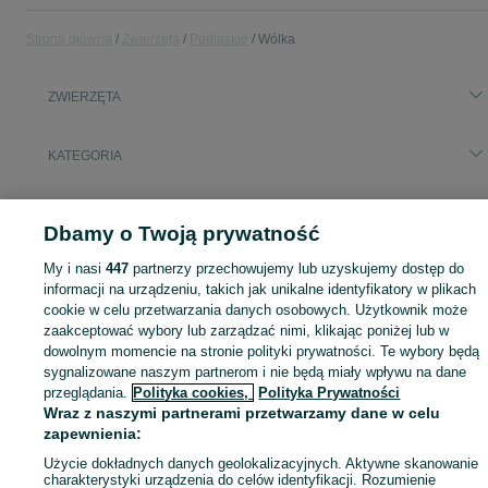
Strona główna
Zwierzęta
Podlaskie
Wólka
ZWIERZĘTA
KATEGORIA
Zobacz Więc
Szukasz zwierzaka lub czegoś dla niego? ▶️ Przeglądaj kategorię Zwierzęta na OLX Wólka i znajdź to, czego potrzebujesz w atrakcyjnych cenach!
Dbamy o Twoją prywatność
Mapa kategorii
My i nasi
447
partnerzy przechowujemy lub uzyskujemy dostęp do
informacji na urządzeniu, takich jak unikalne identyfikatory w plikach
Mapa miejscowości
cookie w celu przetwarzania danych osobowych. Użytkownik może
Mapa ministron
zaakceptować wybory lub zarządzać nimi, klikając poniżej lub w
dowolnym momencie na stronie polityki prywatności. Te wybory będą
Popularne wyszukiwania
sygnalizowane naszym partnerom i nie będą miały wpływu na dane
przeglądania.
Polityka cookies,
Polityka Prywatności
Wraz z naszymi partnerami przetwarzamy dane w celu
zapewnienia:
Użycie dokładnych danych geolokalizacyjnych. Aktywne skanowanie
charakterystyki urządzenia do celów identyfikacji. Rozumienie