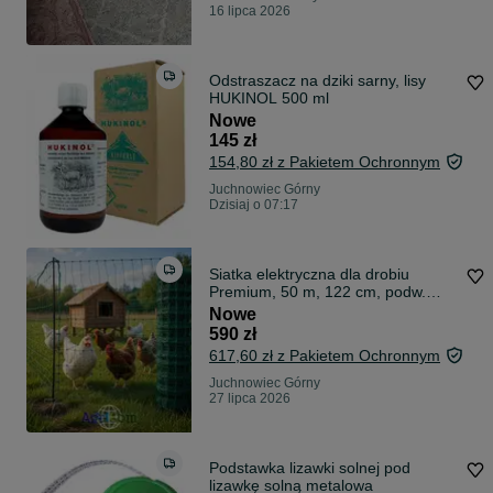
16 lipca 2026
Odstraszacz na dziki sarny, lisy
HUKINOL 500 ml
Nowe
145 zł
154,80 zł z Pakietem Ochronnym
Juchnowiec Górny
Dzisiaj o 07:17
Siatka elektryczna dla drobiu
Premium, 50 m, 122 cm, podw.
szpic
Nowe
590 zł
617,60 zł z Pakietem Ochronnym
Juchnowiec Górny
27 lipca 2026
Podstawka lizawki solnej pod
lizawkę solną metalowa