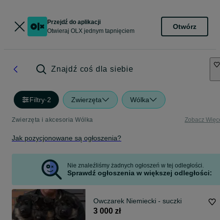
Przejdź do aplikacji
Otwórz
Otwieraj OLX jednym tapnięciem
Znajdź coś dla siebie
Filtry
·
2
Zwierzęta
Wólka
Zwierzęta i akcesoria Wólka
Zobacz Więc
Jak pozycjonowane są ogłoszenia?
Nie znaleźliśmy żadnych ogłoszeń w tej odległości.
Sprawdź ogłoszenia w większej odległości:
Owczarek Niemiecki - suczki
3 000 zł