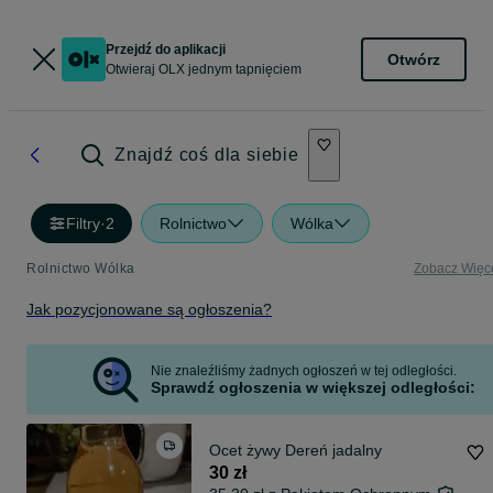
Przejdź do aplikacji
Otwórz
Otwieraj OLX jednym tapnięciem
Znajdź coś dla siebie
Filtry
·
2
Rolnictwo
Wólka
Rolnictwo Wólka
Zobacz Więc
Jak pozycjonowane są ogłoszenia?
Nie znaleźliśmy żadnych ogłoszeń w tej odległości.
Sprawdź ogłoszenia w większej odległości:
Ocet żywy Dereń jadalny
30 zł