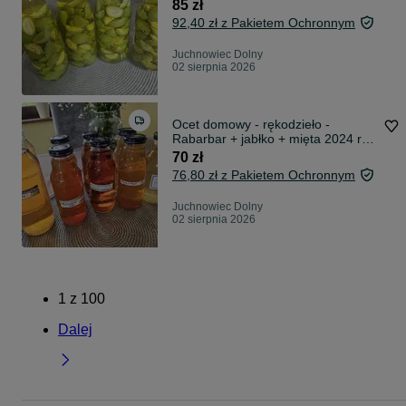
85 zł
92,40 zł z Pakietem Ochronnym
Juchnowiec Dolny
02 sierpnia 2026
Ocet domowy - rękodzieło -
Rabarbar + jabłko + mięta 2024 r -
700 ml
70 zł
76,80 zł z Pakietem Ochronnym
Juchnowiec Dolny
02 sierpnia 2026
1
z
100
Dalej