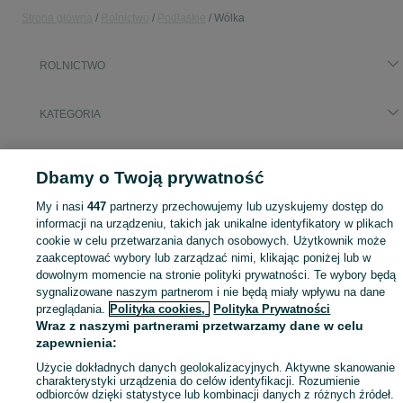
Strona główna
Rolnictwo
Podlaskie
Wólka
ROLNICTWO
KATEGORIA
Zobacz Więc
Sprzedaż artykułów rolniczych Wólka ▶️ maszyny rolnicze, produkty rolne i inne ✅ Nowe i używane w dobrych cenach ✌ Znajdź oferty na OLX.pl!
Dbamy o Twoją prywatność
Mapa kategorii
My i nasi
447
partnerzy przechowujemy lub uzyskujemy dostęp do
informacji na urządzeniu, takich jak unikalne identyfikatory w plikach
Mapa miejscowości
cookie w celu przetwarzania danych osobowych. Użytkownik może
Mapa ministron
zaakceptować wybory lub zarządzać nimi, klikając poniżej lub w
dowolnym momencie na stronie polityki prywatności. Te wybory będą
Popularne wyszukiwania
sygnalizowane naszym partnerom i nie będą miały wpływu na dane
przeglądania.
Polityka cookies,
Polityka Prywatności
Wraz z naszymi partnerami przetwarzamy dane w celu
zapewnienia:
Użycie dokładnych danych geolokalizacyjnych. Aktywne skanowanie
charakterystyki urządzenia do celów identyfikacji. Rozumienie
odbiorców dzięki statystyce lub kombinacji danych z różnych źródeł.