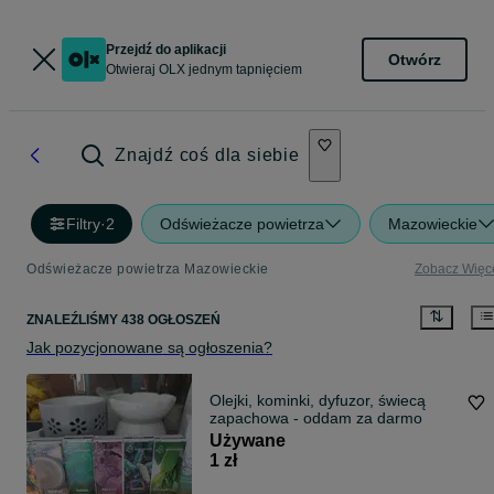
Przejdź do aplikacji
Otwórz
Otwieraj OLX jednym tapnięciem
Znajdź coś dla siebie
Filtry
·
2
Odświeżacze powietrza
Mazowieckie
Odświeżacze powietrza Mazowieckie
Zobacz Więc
ZNALEŹLIŚMY 438 OGŁOSZEŃ
Jak pozycjonowane są ogłoszenia?
Olejki, kominki, dyfuzor, świecą
zapachowa - oddam za darmo
Używane
1 zł