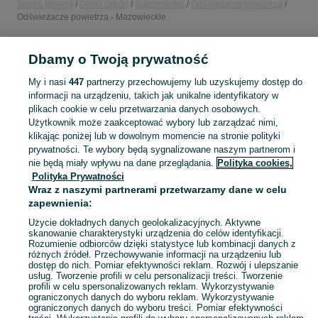
Strona główna
Dom i Ogród
Supermarket
Odświeżacze powietrza
Odświeżacze powietrza - Mazowieckie
POLSKA » MAZOWIECKIE
Dbamy o Twoją prywatność
My i nasi
447
partnerzy przechowujemy lub uzyskujemy dostęp do
KATEGORIA
informacji na urządzeniu, takich jak unikalne identyfikatory w
plikach cookie w celu przetwarzania danych osobowych.
Użytkownik może zaakceptować wybory lub zarządzać nimi,
Zobacz Więc
Sprzedaż odświeżaczy powietrza Mazowieckie ▶️ Szeroki wybór w atrakcyjnych cenach ✅ Hurtowo i detalicznie ☝ Sprawdź oferty i kupuj na OLX.pl!
klikając poniżej lub w dowolnym momencie na stronie polityki
prywatności. Te wybory będą sygnalizowane naszym partnerom i
nie będą miały wpływu na dane przeglądania.
Polityka cookies,
Mapa kategorii
Polityka Prywatności
Mapa miejscowości
Wraz z naszymi partnerami przetwarzamy dane w celu
zapewnienia:
Mapa ministron
Popularne wyszukiwania
Użycie dokładnych danych geolokalizacyjnych. Aktywne
skanowanie charakterystyki urządzenia do celów identyfikacji.
Rozumienie odbiorców dzięki statystyce lub kombinacji danych z
różnych źródeł. Przechowywanie informacji na urządzeniu lub
dostęp do nich. Pomiar efektywności reklam. Rozwój i ulepszanie
usług. Tworzenie profili w celu personalizacji treści. Tworzenie
profili w celu spersonalizowanych reklam. Wykorzystywanie
ograniczonych danych do wyboru reklam. Wykorzystywanie
ograniczonych danych do wyboru treści. Pomiar efektywności