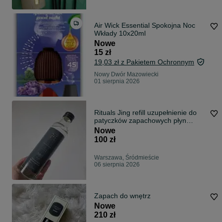
Air Wick Essential Spokojna Noc
Wkłady 10x20ml
Nowe
15 zł
19,03 zł z Pakietem Ochronnym
Nowy Dwór Mazowiecki
01 sierpnia 2026
Rituals Jing refill uzupełnienie do
patyczków zapachowych płyn
fragrance sticks
Nowe
100 zł
Warszawa, Śródmieście
06 sierpnia 2026
Zapach do wnętrz
Nowe
210 zł