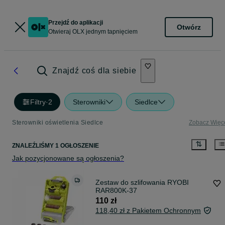
Przejdź do aplikacji
Otwórz
Otwieraj OLX jednym tapnięciem
Znajdź coś dla siebie
Filtry
·
2
Sterowniki
Siedlce
Sterowniki oświetlenia Siedlce
Zobacz Więc
ZNALEŹLIŚMY 1 OGŁOSZENIE
Jak pozycjonowane są ogłoszenia?
Zestaw do szlifowania RYOBI
RAR800K-37
110 zł
118,40 zł z Pakietem Ochronnym