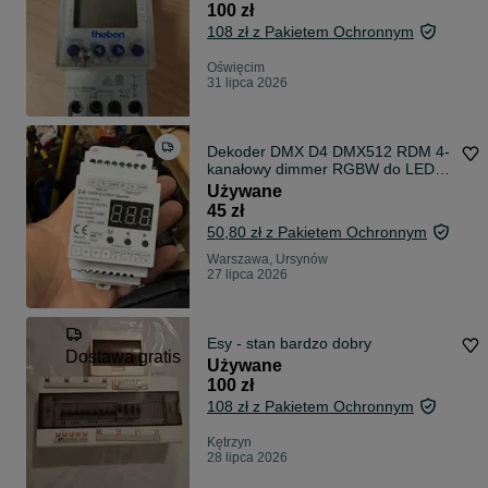
100 zł
108 zł z Pakietem Ochronnym
Oświęcim
31 lipca 2026
Dekoder DMX D4 DMX512 RDM 4-
kanałowy dimmer RGBW do LED
na szynę DIN
Używane
45 zł
50,80 zł z Pakietem Ochronnym
Warszawa, Ursynów
27 lipca 2026
Esy - stan bardzo dobry
Dostawa gratis
Używane
100 zł
108 zł z Pakietem Ochronnym
Kętrzyn
28 lipca 2026