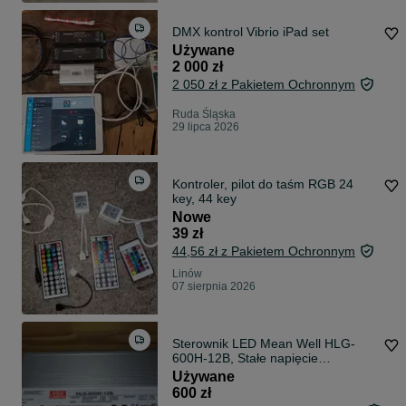
DMX kontrol Vibrio iPad set
Używane
2 000 zł
2 050 zł z Pakietem Ochronnym
Ruda Śląska
29 lipca 2026
Kontroler, pilot do taśm RGB 24
key, 44 key
Nowe
39 zł
44,56 zł z Pakietem Ochronnym
Linów
07 sierpnia 2026
Sterownik LED Mean Well HLG-
600H-12B, Stałe napięcie
transformatora LE
Używane
600 zł