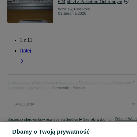
624,50 zł z Pakietem Ochronnym
Wrocław, Psie Pole
01 sierpnia 2026
1
z
11
Dalej
Strona główna
Dom i Ogród
Oświetlenie
Akcesoria i osprzęt
Sterowniki
Sterowniki - Mazowieckie
Sterowniki - Siedlce
KATEGORIA
Zobacz Więc
Sprzedaż sterowników oświetlenia Siedlce ▶️ Szeroki wybór różnych marek w atrakcyjnych cenach ✅ Nowe i używane ☝ Sprawdź oferty i kupuj na OLX.pl!
Dbamy o Twoją prywatność
Mapa kategorii