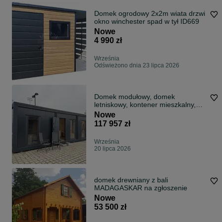
Domek ogrodowy 2x2m wiata drzwi
okno winchester spad w tył ID669
Nowe
4 990 zł
Września
Odświeżono dnia 23 lipca 2026
Domek modułowy, domek
letniskowy, kontener mieszkalny,
dostępny od ręki! Umeblowany!
Nowe
117 957 zł
Września
20 lipca 2026
domek drewniany z bali
MADAGASKAR na zgłoszenie
Nowe
53 500 zł