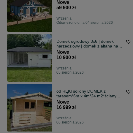
Nowe
59 900 zł
Września
Odświeżono dnia 04 sierpnia 2026
Domek ogrodowy 3x6 | domek
narzedziowy | domek z altana na
rod
Nowe
10 900 zł
Września
05 sierpnia 2026
od RĘKI solidny DOMEK z
tarasem*6m x 4m*24 m2*ściany 34
mm*letniskowy
Nowe
16 999 zł
Września
06 sierpnia 2026