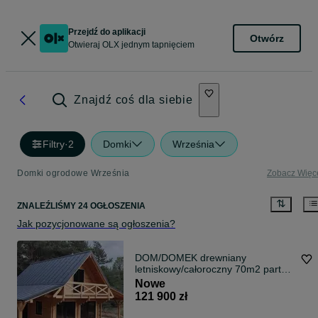
Przejdź do aplikacji
Otwórz
Otwieraj OLX jednym tapnięciem
Znajdź coś dla siebie
Filtry
·
2
Domki
Września
Domki ogrodowe Września
Zobacz Więc
ZNALEŹLIŚMY 24 OGŁOSZENIA
Jak pozycjonowane są ogłoszenia?
DOM/DOMEK drewniany
letniskowy/całoroczny 70m2 parter
35m2 + tarasem
Nowe
121 900 zł