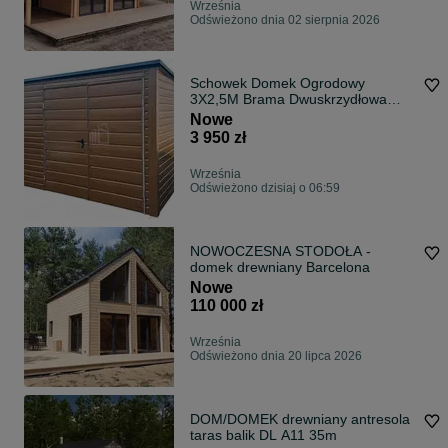
Września
Odświeżono dnia 02 sierpnia 2026
Schowek Domek Ogrodowy
3X2,5M Brama Dwuskrzydłowa
Dach Spad Id878
Nowe
3 950 zł
Września
Odświeżono dzisiaj o 06:59
NOWOCZESNA STODOŁA -
domek drewniany Barcelona
Nowe
110 000 zł
Września
Odświeżono dnia 20 lipca 2026
DOM/DOMEK drewniany antresola
taras balik DL A11 35m