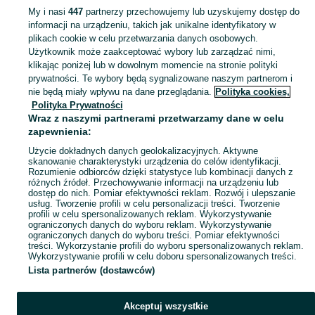
My i nasi
447
partnerzy przechowujemy lub uzyskujemy dostęp do
informacji na urządzeniu, takich jak unikalne identyfikatory w
KATEGORIA
plikach cookie w celu przetwarzania danych osobowych.
Użytkownik może zaakceptować wybory lub zarządzać nimi,
Zobacz Więc
Sprzedaż domków ogrodowych Września ▶️ Szeroki wybór modeli, kolorów i materiałów ✅ Nowe i używane w atrakcyjnych cenach ☝ Sprawdź oferty na OLX.pl!
klikając poniżej lub w dowolnym momencie na stronie polityki
prywatności. Te wybory będą sygnalizowane naszym partnerom i
nie będą miały wpływu na dane przeglądania.
Polityka cookies,
Mapa kategorii
Polityka Prywatności
Mapa miejscowości
Wraz z naszymi partnerami przetwarzamy dane w celu
zapewnienia:
Mapa ministron
Użycie dokładnych danych geolokalizacyjnych. Aktywne
Popularne wyszukiwania
skanowanie charakterystyki urządzenia do celów identyfikacji.
Rozumienie odbiorców dzięki statystyce lub kombinacji danych z
różnych źródeł. Przechowywanie informacji na urządzeniu lub
dostęp do nich. Pomiar efektywności reklam. Rozwój i ulepszanie
usług. Tworzenie profili w celu personalizacji treści. Tworzenie
profili w celu spersonalizowanych reklam. Wykorzystywanie
ograniczonych danych do wyboru reklam. Wykorzystywanie
ograniczonych danych do wyboru treści. Pomiar efektywności
treści. Wykorzystanie profili do wyboru spersonalizowanych reklam.
Wykorzystywanie profili w celu doboru spersonalizowanych treści.
Lista partnerów (dostawców)
Akceptuj wszystkie