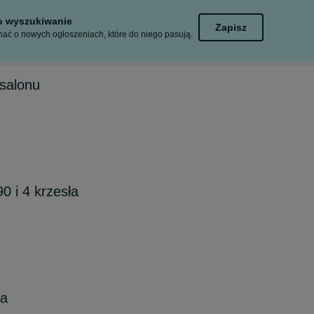
to wyszukiwanie
Zapisz
ać o nowych ogłoszeniach, które do niego pasują.
salonu
90 i 4 krzesła
na