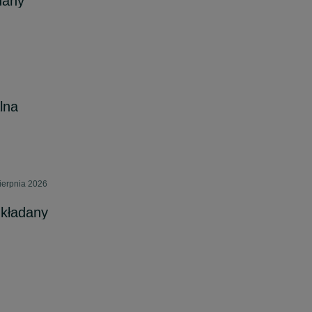
dany
lna
ierpnia 2026
zkładany