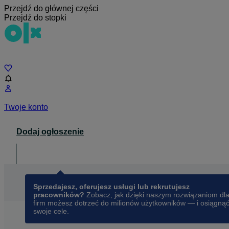
Przejdź do głównej części
Przejdź do stopki
Czat
Twoje konto
Dodaj ogłoszenie
Dla biznesu
opens in a new tab
Sprzedajesz, oferujesz usługi lub rekrutujesz
pracowników?
Zobacz, jak dzięki naszym rozwiązaniom dl
firm możesz dotrzeć do milionów użytkowników — i osiągną
swoje cele.