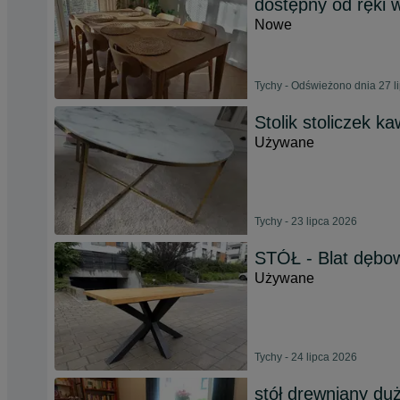
dostępny od ręki
Nowe
Tychy - Odświeżono dnia 27 l
Stolik stoliczek k
Używane
Tychy - 23 lipca 2026
STÓŁ - Blat dębo
Używane
Tychy - 24 lipca 2026
stół drewniany du