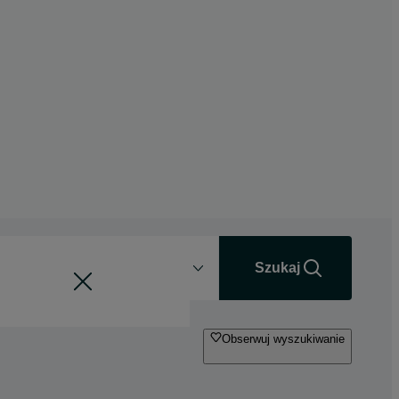
Odległość
+0 km
Szukaj
Obserwuj wyszukiwanie