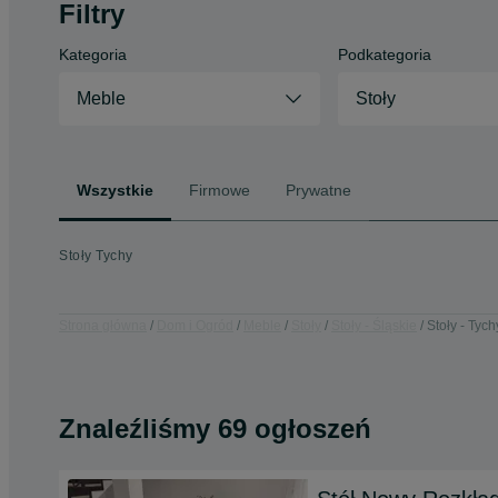
Filtry
Kategoria
Podkategoria
Meble
Stoły
Wszystkie
Firmowe
Prywatne
Stoły Tychy
Strona główna
Dom i Ogród
Meble
Stoły
Stoły - Śląskie
Stoły - Tych
Znaleźliśmy 69 ogłoszeń