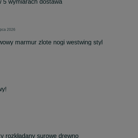
 w 5 wymiarach dostawa
ipca 2026
awowy marmur zlote nogi westwing styl
wy!
ży rozkładany surowe drewno