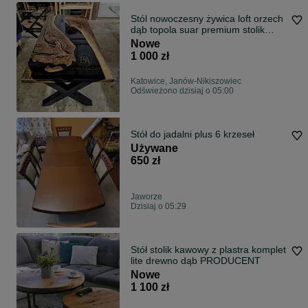
Stól nowoczesny żywica loft orzech
dąb topola suar premium stolik
kawowy
Nowe
1 000 zł
Katowice, Janów-Nikiszowiec
Odświeżono dzisiaj o 05:00
Stół do jadalni plus 6 krzeseł
Używane
650 zł
Jaworze
Dzisiaj o 05:29
Stół stolik kawowy z plastra komplet
lite drewno dąb PRODUCENT
Nowe
1 100 zł