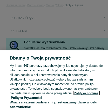
Strona główna
Dom i Ogród
Meble
Stoły
Stoły - Śląskie
POLSKA » ŚLĄSKIE
KATEGORIA
Popularne wyszukiwania
stół 90 x 90
stół z krzesłami
stół
stolik kawowy
stół barowy
stół dąb sonoma
agata
drewno
Dbamy o Twoją prywatność
Zobacz Więcej
My i nasi
447
partnerzy przechowujemy lub uzyskujemy dostęp do
informacji na urządzeniu, takich jak unikalne identyfikatory w
Zobacz Więc
Sprzedaż stołów Śląskie ▶️ Szeroki wybór modeli, kolorów i materiałów ✅ Nowe i używane w atrakcyjnych cenach ☝ Sprawdź oferty i kupuj na OLX.pl!
plikach cookie w celu przetwarzania danych osobowych.
Użytkownik może zaakceptować wybory lub zarządzać nimi,
klikając poniżej lub w dowolnym momencie na stronie polityki
Mapa kategorii
prywatności. Te wybory będą sygnalizowane naszym partnerom i
Mapa miejscowości
nie będą miały wpływu na dane przeglądania.
Polityka cookies,
Polityka Prywatności
Mapa ministron
Wraz z naszymi partnerami przetwarzamy dane w celu
Popularne wyszukiwania
zapewnienia: