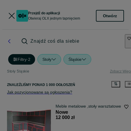
Przejdź do aplikacji
Otwórz
Otwieraj OLX jednym tapnięciem
Znajdź coś dla siebie
Filtry
·
2
Stoły
Śląskie
Stoły Śląskie
Zobacz Więc
ZNALEŹLIŚMY
PONAD
1 000 OGŁOSZEŃ
Jak pozycjonowane są ogłoszenia?
Meble metalowe ,stoły warsztatowe
Nowe
12 000 zł