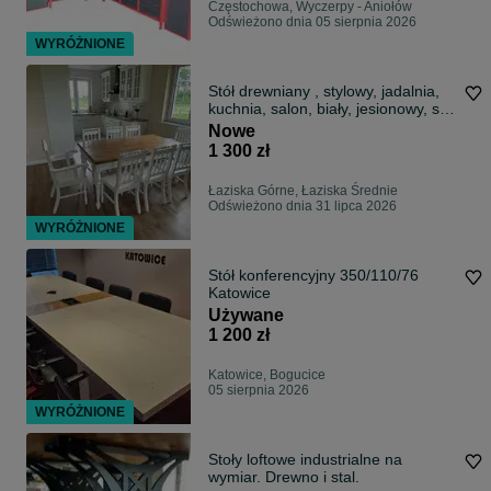
Częstochowa, Wyczerpy - Aniołów
Odświeżono dnia 05 sierpnia 2026
WYRÓŻNIONE
Stół drewniany , stylowy, jadalnia,
kuchnia, salon, biały, jesionowy, styl
Landhaus, rozkładany.
Nowe
1 300 zł
Łaziska Górne, Łaziska Średnie
Odświeżono dnia 31 lipca 2026
WYRÓŻNIONE
Stół konferencyjny 350/110/76
Katowice
Używane
1 200 zł
Katowice, Bogucice
05 sierpnia 2026
WYRÓŻNIONE
Stoły loftowe industrialne na
wymiar. Drewno i stal.