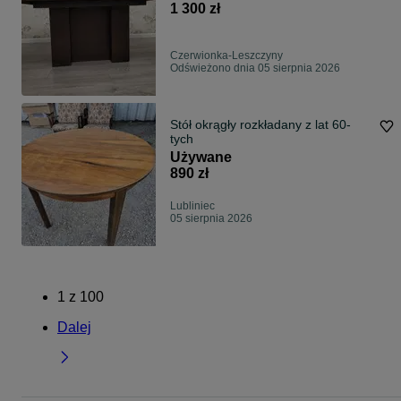
1 300 zł
Czerwionka-Leszczyny
Odświeżono dnia 05 sierpnia 2026
Stół okrągły rozkładany z lat 60-
tych
Używane
890 zł
Lubliniec
05 sierpnia 2026
1
z
100
Dalej