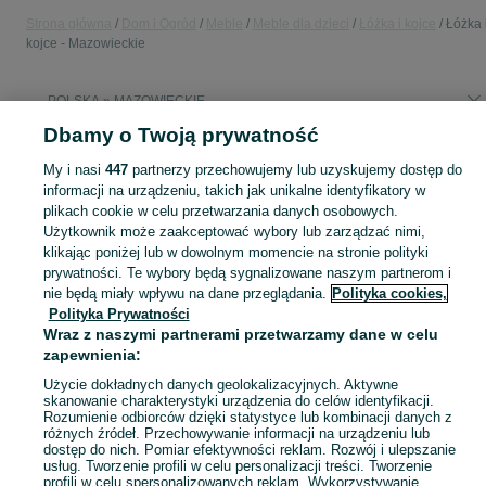
Strona główna
Dom i Ogród
Meble
Meble dla dzieci
Łóżka i kojce
Łóżka 
kojce - Mazowieckie
POLSKA » MAZOWIECKIE
Dbamy o Twoją prywatność
KATEGORIA
My i nasi
447
partnerzy przechowujemy lub uzyskujemy dostęp do
informacji na urządzeniu, takich jak unikalne identyfikatory w
plikach cookie w celu przetwarzania danych osobowych.
Zobacz Więc
Sprzedaż łóżek i kojców dla dzieci Mazowieckie ▶️ Szeroki wybór modeli i materiałów ✅ Nowe i używane w atrakcyjnych cenach ☝ Sprawdź oferty na OLX.pl!
Użytkownik może zaakceptować wybory lub zarządzać nimi,
klikając poniżej lub w dowolnym momencie na stronie polityki
Mapa kategorii
prywatności. Te wybory będą sygnalizowane naszym partnerom i
nie będą miały wpływu na dane przeglądania.
Polityka cookies,
Mapa miejscowości
Polityka Prywatności
Mapa ministron
Wraz z naszymi partnerami przetwarzamy dane w celu
zapewnienia:
Popularne wyszukiwania
Użycie dokładnych danych geolokalizacyjnych. Aktywne
skanowanie charakterystyki urządzenia do celów identyfikacji.
Rozumienie odbiorców dzięki statystyce lub kombinacji danych z
różnych źródeł. Przechowywanie informacji na urządzeniu lub
dostęp do nich. Pomiar efektywności reklam. Rozwój i ulepszanie
usług. Tworzenie profili w celu personalizacji treści. Tworzenie
profili w celu spersonalizowanych reklam. Wykorzystywanie