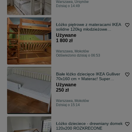
Warszawa, Ursynów
Dzisiaj o 14:49
Łóżko piętrowe z materacami IKEA
solidne 120kg młodzieżowe
sosnowe Dominator otwierany
Używane
pojemnik
1 800 zł
Warszawa, Mokotów
Odświeżono dzisiaj o 06:53
Białe łóżko dziecięce IKEA Gulliver
70x160 cm + Materac! Super
zestaw
Używane
250 zł
Warszawa, Mokotów
Dzisiaj o 15:14
Łóżko dzieciece - drewniany domek
120x200 ROZKRECONE