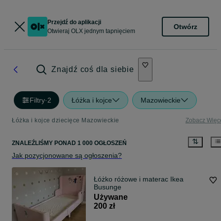
Przejdź do aplikacji
Otwórz
Otwieraj OLX jednym tapnięciem
Znajdź coś dla siebie
Filtry
·
2
Łóżka i kojce
Mazowieckie
Łóżka i kojce dziecięce Mazowieckie
Zobacz Więc
ZNALEŹLIŚMY
PONAD
1 000 OGŁOSZEŃ
Jak pozycjonowane są ogłoszenia?
Łóżko różowe i materac Ikea
Busunge
Używane
200 zł