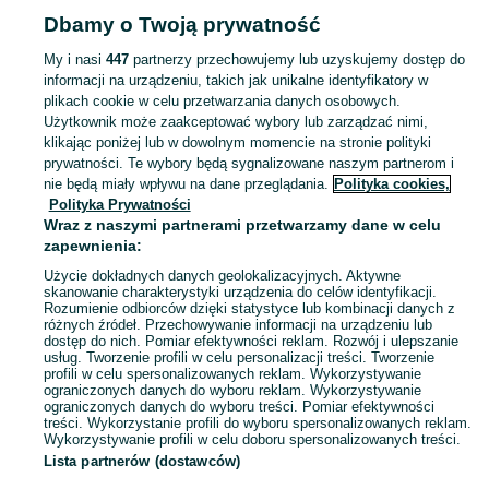
Dbamy o Twoją prywatność
DOM I OGRÓD
My i nasi
447
partnerzy przechowujemy lub uzyskujemy dostęp do
informacji na urządzeniu, takich jak unikalne identyfikatory w
KATEGORIA
plikach cookie w celu przetwarzania danych osobowych.
Użytkownik może zaakceptować wybory lub zarządzać nimi,
Zobacz Więc
Sprzedaż artykułów do domu i ogrodu Borowiec ▶️ Szeroki wybór modeli i materiałów ✅ Nowe i używane w atrakcyjnych cenach ☝ Sprawdź oferty na OLX.pl!
klikając poniżej lub w dowolnym momencie na stronie polityki
prywatności. Te wybory będą sygnalizowane naszym partnerom i
nie będą miały wpływu na dane przeglądania.
Polityka cookies,
Mapa kategorii
Polityka Prywatności
Mapa miejscowości
Wraz z naszymi partnerami przetwarzamy dane w celu
zapewnienia:
Mapa ministron
Użycie dokładnych danych geolokalizacyjnych. Aktywne
Popularne wyszukiwania
skanowanie charakterystyki urządzenia do celów identyfikacji.
Rozumienie odbiorców dzięki statystyce lub kombinacji danych z
różnych źródeł. Przechowywanie informacji na urządzeniu lub
dostęp do nich. Pomiar efektywności reklam. Rozwój i ulepszanie
usług. Tworzenie profili w celu personalizacji treści. Tworzenie
profili w celu spersonalizowanych reklam. Wykorzystywanie
ograniczonych danych do wyboru reklam. Wykorzystywanie
ograniczonych danych do wyboru treści. Pomiar efektywności
treści. Wykorzystanie profili do wyboru spersonalizowanych reklam.
Wykorzystywanie profili w celu doboru spersonalizowanych treści.
Lista partnerów (dostawców)