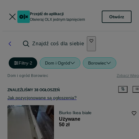
Przejdź do aplikacji
Otwórz
Otwieraj OLX jednym tapnięciem
Znajdź coś dla siebie
Filtry
·
2
Dom i Ogród
Borowiec
Dom i ogród Borowiec
Zobacz Więc
ZNALEŹLIŚMY 38 OGŁOSZEŃ
Jak pozycjonowane są ogłoszenia?
Biurko Ikea białe
Używane
50 zł