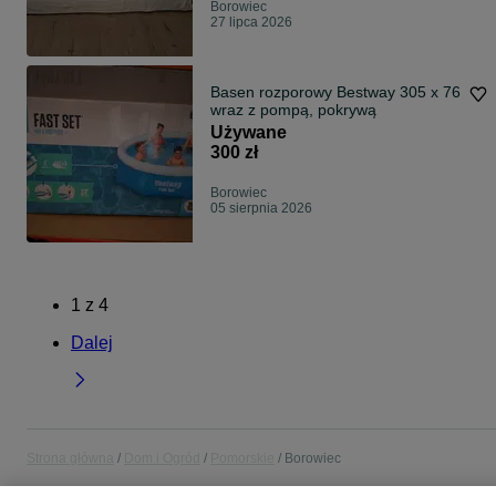
Borowiec
27 lipca 2026
Basen rozporowy Bestway 305 x 76
wraz z pompą, pokrywą
Używane
300 zł
Borowiec
05 sierpnia 2026
1
z
4
Dalej
Strona główna
Dom i Ogród
Pomorskie
Borowiec