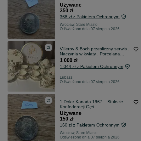
Używane
350 zł
368 zł z Pakietem Ochronnym
Wrocław, Stare Miasto
Odświeżono dnia 07 sierpnia 2026
Villeroy & Boch przesliczny serwis .
Naczynia w kwiaty . Porcelana
Villeroy & Boch . Duza waza do
1 000 zł
zupy. Piekna sosjerka . Duzy talerz
1 044 zł z Pakietem Ochronnym
do ciasta .
Lubasz
Odświeżono dnia 07 sierpnia 2026
1 Dolar Kanada 1967 – Stulecie
Konfederacji Gęś
Używane
150 zł
160 zł z Pakietem Ochronnym
Wrocław, Stare Miasto
Odświeżono dnia 07 sierpnia 2026