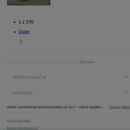
1
z
100
Dalej
Strona główna
Antyki i Kolekcje
Pomorskie
Borowiec
ANTYKI I KOLEKCJE
KATEGORIA
Antyki i przedmioty kolekcjonerskie na OLX – odkryj wyjątkowe oferty antyków i rzadkich przedmiotów. Sprawdź unikalne kolekcje! Borowiec i okolice.
Zobacz Więc
Mapa kategorii
Mapa miejscowości