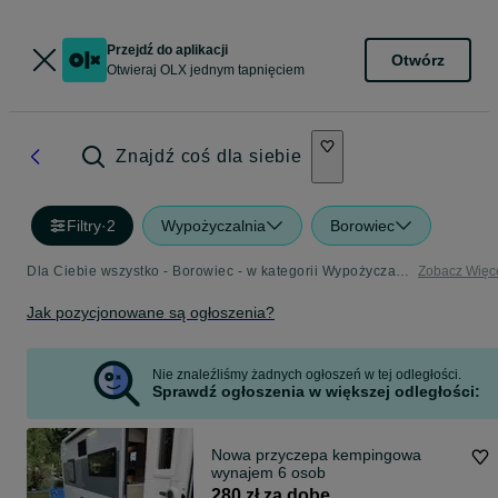
Przejdź do aplikacji
Otwórz
Otwieraj OLX jednym tapnięciem
Znajdź coś dla siebie
Filtry
·
2
Wypożyczalnia
Borowiec
Dla Ciebie wszystko - Borowiec - w kategorii Wypożyczalnia
Zobacz Więc
Jak pozycjonowane są ogłoszenia?
Nie znaleźliśmy żadnych ogłoszeń w tej odległości.
Sprawdź ogłoszenia w większej odległości:
Nowa przyczepa kempingowa
wynajem 6 osob
280 zł za dobę