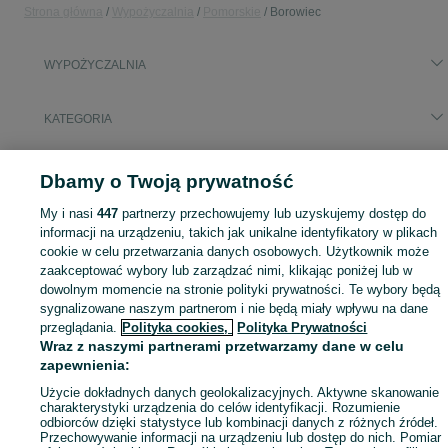
Strona główna
Wypożyczalnia
Pomorskie
Borowiec
WYPOŻYCZALNIA
KATEGORIA
Skorzystaj z największego serwisu ogłoszeniowego - Borowiec i okolice! - kupuj lub sprzedawaj jeszcze wygodniej w kategorii Wypożyczalnia!
Zobacz Więc
Dbamy o Twoją prywatność
My i nasi
447
partnerzy przechowujemy lub uzyskujemy dostęp do
Mapa kategorii
informacji na urządzeniu, takich jak unikalne identyfikatory w plikach
Mapa miejscowości
cookie w celu przetwarzania danych osobowych. Użytkownik może
Mapa ministron
zaakceptować wybory lub zarządzać nimi, klikając poniżej lub w
dowolnym momencie na stronie polityki prywatności. Te wybory będą
Popularne wyszukiwania
sygnalizowane naszym partnerom i nie będą miały wpływu na dane
przeglądania.
Polityka cookies,
Polityka Prywatności
Wraz z naszymi partnerami przetwarzamy dane w celu
zapewnienia:
Użycie dokładnych danych geolokalizacyjnych. Aktywne skanowanie
charakterystyki urządzenia do celów identyfikacji. Rozumienie
odbiorców dzięki statystyce lub kombinacji danych z różnych źródeł.
Przechowywanie informacji na urządzeniu lub dostęp do nich. Pomiar