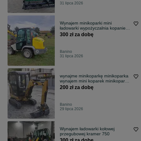
31 lipca 2026
Wynajem minikoparki mini
ładowarki wypożyczalnia kopanie
wiertło
300 zł za dobę
Banino
31 lipca 2026
wynajme minikoparkę minikoparka
wynajem mini koparek minikoparek
TANIO wypożyczalnia młot
200 zł za dobę
wiertnica
Banino
29 lipca 2026
Wynajem ładowarki kołowej
przegubowej kramer 750
300 zł za dobę