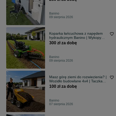
Banino
09 sierpnia 2026
Koparka łańcuchowa z napędem
hydraulicznym Banino | Wykopy
pod instalacje, drenaż i światłowód
300 zł za dobę
Banino
09 sierpnia 2026
Masz górę ziemi do rozwiezienia? |
Wozidło budowlane 4x4 | Taczka
spalinowa | Wynajem Gdańsk
100 zł za dobę
Banino
07 sierpnia 2026