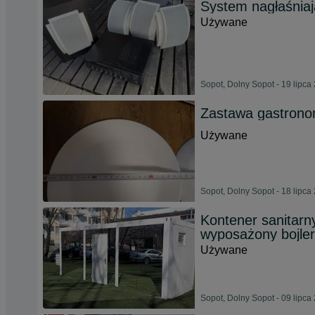
System nagłaśniaj
Używane
Sopot, Dolny Sopot - 19 lipca
Zastawa gastrono
Używane
Sopot, Dolny Sopot - 18 lipca
Kontener sanitarn
wyposażony bojler
Używane
Sopot, Dolny Sopot - 09 lipca