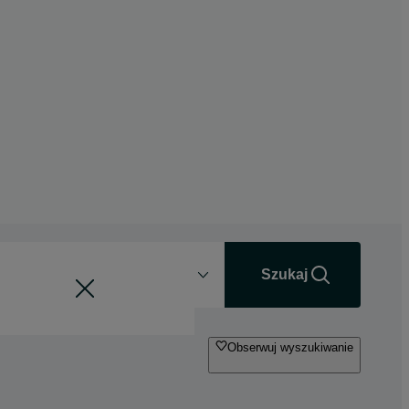
Odległość
+0 km
Szukaj
Obserwuj wyszukiwanie