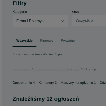
Filtry
Kategoria
Stan
Wszystkie
Firma i Przemysł
Wszystkie
Firmowe
Prywatne
Sprzęt i wyposażenie dla firm Sopot
Strona główna
Firma i Przemysł
Pomorskie
Sopot
Dolny Sopot
Gastronomia
4
Kontenery
3
Maszyny i urządzenia
1
Odz
Znaleźliśmy 12 ogłoszeń