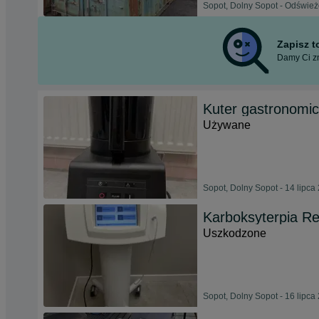
Sopot, Dolny Sopot - Odśwież
Zapisz 
Damy Ci zn
Kuter gastronomi
Używane
Sopot, Dolny Sopot - 14 lipca
Karboksyterpia R
Uszkodzone
Sopot, Dolny Sopot - 16 lipca