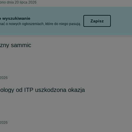
ono dnia 20 lipca 2026
to wyszukiwanie
Zapisz
ać o nowych ogłoszeniach, które do niego pasują.
czny sammic
 2026
eology od ITP uszkodzona okazja
 2026