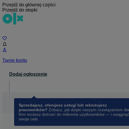
Przejdź do głównej części
Przejdź do stopki
Czat
Twoje konto
Dodaj ogłoszenie
Dla biznesu
opens in a new tab
Sprzedajesz, oferujesz usługi lub rekrutujesz
pracowników?
Zobacz, jak dzięki naszym rozwiązaniom dl
firm możesz dotrzeć do milionów użytkowników — i osiągną
swoje cele.