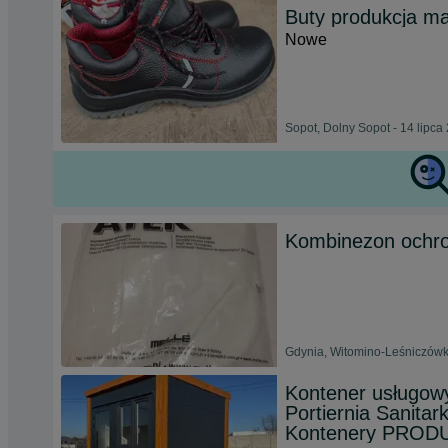
Buty produkcja 
Nowe
Sopot, Dolny Sopot - 14 lipca
Kombinezon ochro
Gdynia, Witomino-Leśniczówka
Kontener usługow
Portiernia Sanita
Kontenery PROD