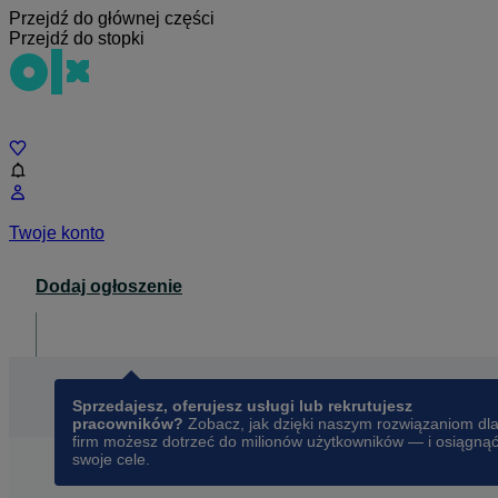
Przejdź do głównej części
Przejdź do stopki
Czat
Twoje konto
Dodaj ogłoszenie
Dla biznesu
opens in a new tab
Sprzedajesz, oferujesz usługi lub rekrutujesz
pracowników?
Zobacz, jak dzięki naszym rozwiązaniom dl
firm możesz dotrzeć do milionów użytkowników — i osiągną
swoje cele.