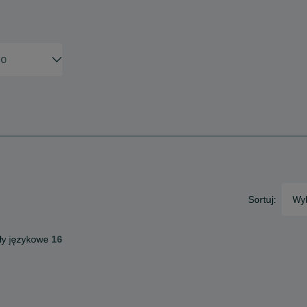
Sortuj:
Wyb
ły językowe
16