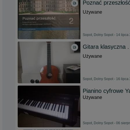
Poznać przeszłoś
Używane
Sopot, Dolny Sopot - 14 lipca
Gitara klasyczna 
Używane
Sopot, Dolny Sopot - 16 lipca
Pianino cyfrowe Y
Używane
Sopot, Dolny Sopot - 06 sierp