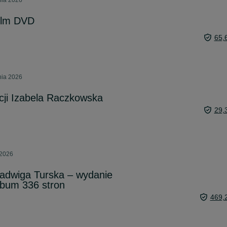
nia 2026
Film DVD
65,
nia 2026
cji Izabela Raczkowska
29,
 2026
dwiga Turska – wydanie
album 336 stron
469,