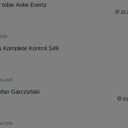
tobie Anke Evertz
29,
 2026
s Komplete Kontrol S49
nia 2026
efan Garczyński
8,
nia 2026