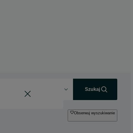
Odległość
+0 km
Szukaj
Obserwuj wyszukiwanie