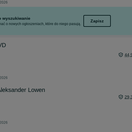
 2026
to wyszukiwanie
Zapisz
ać o nowych ogłoszeniach, które do niego pasują.
DVD
44,
 2026
Aleksander Lowen
29,
 2026