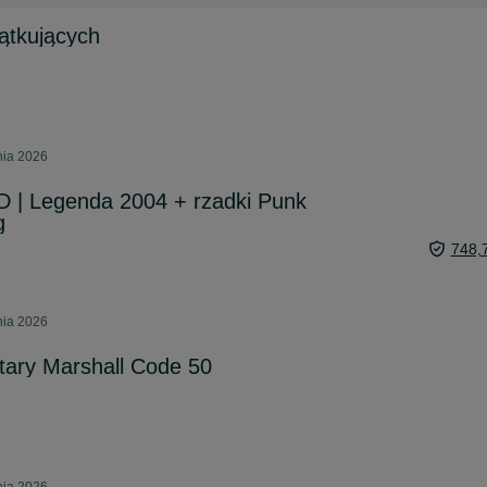
ątkujących
nia 2026
D | Legenda 2004 + rzadki Punk
g
748,
nia 2026
tary Marshall Code 50