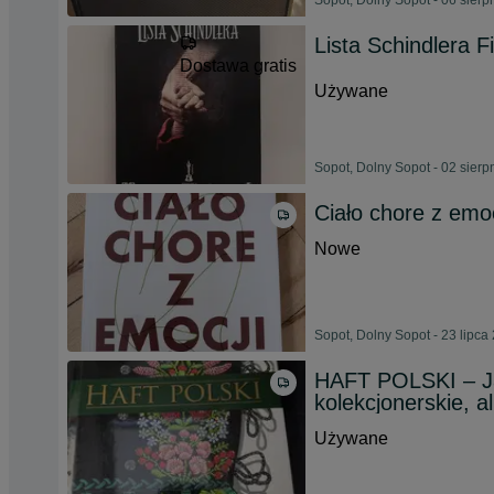
Sopot, Dolny Sopot - 06 sierp
Lista Schindlera 
Dostawa gratis
Używane
Sopot, Dolny Sopot - 02 sierp
Ciało chore z emo
Nowe
Sopot, Dolny Sopot - 23 lipca
HAFT POLSKI – Ja
kolekcjonerskie, 
Używane