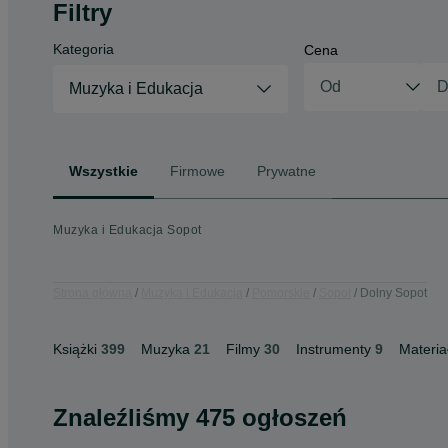
Filtry
Kategoria
Cena
Muzyka i Edukacja
Wszystkie
Firmowe
Prywatne
Muzyka i Edukacja Sopot
Strona główna
Muzyka i Edukacja
Pomorskie
Sopot
Dolny Sopot
Książki
399
Muzyka
21
Filmy
30
Instrumenty
9
Materia
Znaleźliśmy 475 ogłoszeń