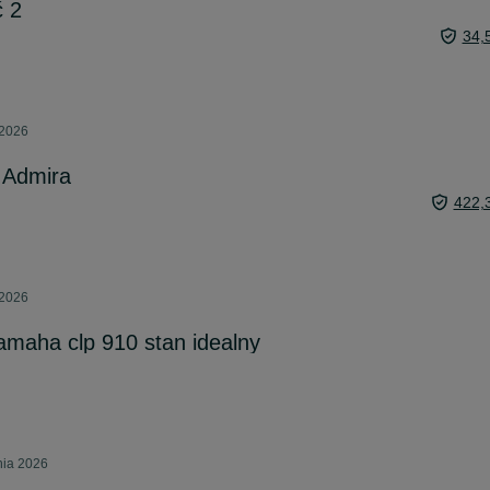
ć 2
34,
 2026
. Admira
422,
 2026
amaha clp 910 stan idealny
nia 2026