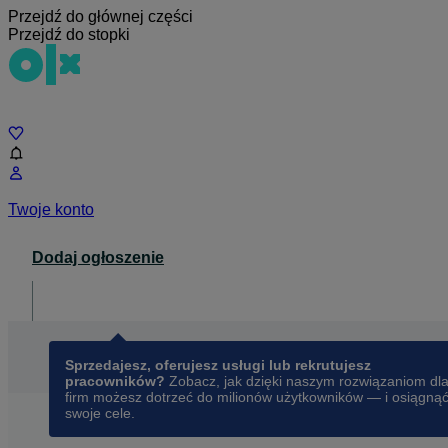
Przejdź do głównej części
Przejdź do stopki
Czat
Twoje konto
Dodaj ogłoszenie
Dla biznesu
opens in a new tab
Sprzedajesz, oferujesz usługi lub rekrutujesz
pracowników?
Zobacz, jak dzięki naszym rozwiązaniom dl
firm możesz dotrzeć do milionów użytkowników — i osiągną
swoje cele.