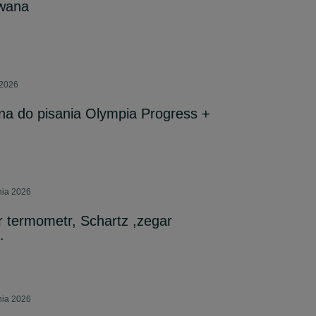
owana
 2026
a do pisania Olympia Progress +
nia 2026
r termometr, Schartz ,zegar
.
nia 2026