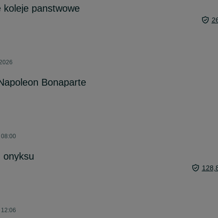
e koleje panstwowe
2
 2026
 Napoleon Bonaparte
o 08:00
 onyksu
128,
o 12:06