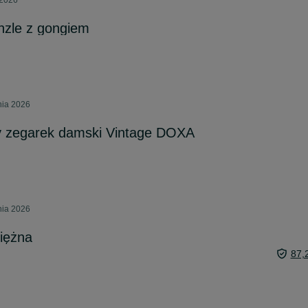
 2026
nzle z gongiem
nia 2026
y zegarek damski Vintage DOXA
nia 2026
iężna
87,