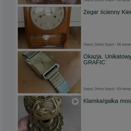
Sopot, Dolny Sopot - 08 lipca
Zegar ścienny Kie
Sopot, Dolny Sopot - 06 sierp
Okazja. Unikatow
GRAFIC
Sopot, Dolny Sopot - 03 sierp
Klamka/galka mos