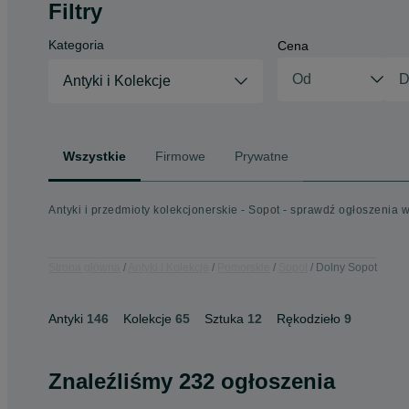
Filtry
Kategoria
Cena
Antyki i Kolekcje
Wszystkie
Firmowe
Prywatne
Antyki i przedmioty kolekcjonerskie - Sopot - sprawdź ogłoszenia w
Strona główna
Antyki i Kolekcje
Pomorskie
Sopot
Dolny Sopot
Antyki
146
Kolekcje
65
Sztuka
12
Rękodzieło
9
Znaleźliśmy 232 ogłoszenia