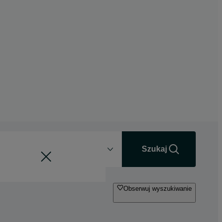
Odległość
+0 km
Szukaj
Obserwuj wyszukiwanie