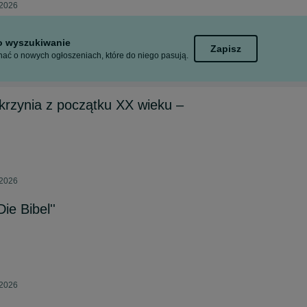
 2026
to wyszukiwanie
Zapisz
ać o nowych ogłoszeniach, które do niego pasują.
krzynia z początku XX wieku –
 2026
ie Bibel''
 2026