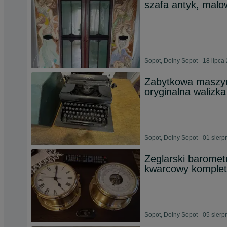
szafa antyk, mal
Sopot, Dolny Sopot - 18 lipca
Zabytkowa maszyn
oryginalna walizka
Sopot, Dolny Sopot - 01 sierp
Żeglarski baromet
kwarcowy komplet
Sopot, Dolny Sopot - 05 sierp