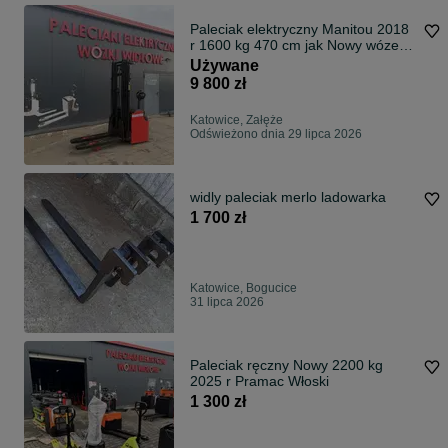
Paleciak elektryczny Manitou 2018
r 1600 kg 470 cm jak Nowy wózek
sztaplarka
Używane
9 800 zł
Katowice, Załęże
Odświeżono dnia 29 lipca 2026
widly paleciak merlo ladowarka
1 700 zł
Katowice, Bogucice
31 lipca 2026
Paleciak ręczny Nowy 2200 kg
2025 r Pramac Włoski
1 300 zł