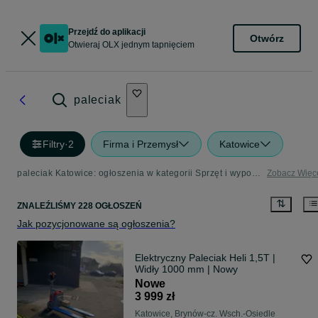
Przejdź do aplikacji
Otwórz
Otwieraj OLX jednym tapnięciem
paleciak
Filtry
·
2
Firma i Przemysł
Katowice
paleciak Katowice: ogłoszenia w kategorii Sprzęt i wyposażenie dla firm
Zobacz Więc
ZNALEŹLIŚMY 228 OGŁOSZEŃ
Jak pozycjonowane są ogłoszenia?
Elektryczny Paleciak Heli 1,5T |
Widły 1000 mm | Nowy
Nowe
3 999 zł
Katowice, Brynów-cz. Wsch.-Osiedle