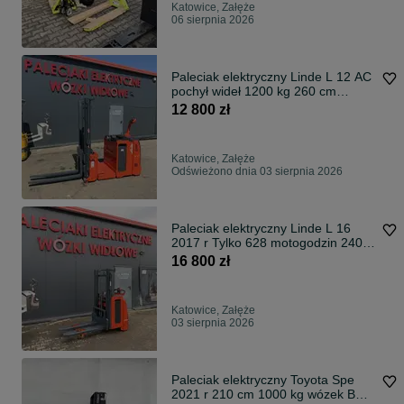
Katowice, Załęże
06 sierpnia 2026
Paleciak elektryczny Linde L 12 AC
pochył wideł 1200 kg 260 cm
wózek widłowy Linde
12 800 zł
Katowice, Załęże
Odświeżono dnia 03 sierpnia 2026
Paleciak elektryczny Linde L 16
2017 r Tylko 628 motogodzin 240
cm
16 800 zł
Katowice, Załęże
03 sierpnia 2026
Paleciak elektryczny Toyota Spe
2021 r 210 cm 1000 kg wózek BT