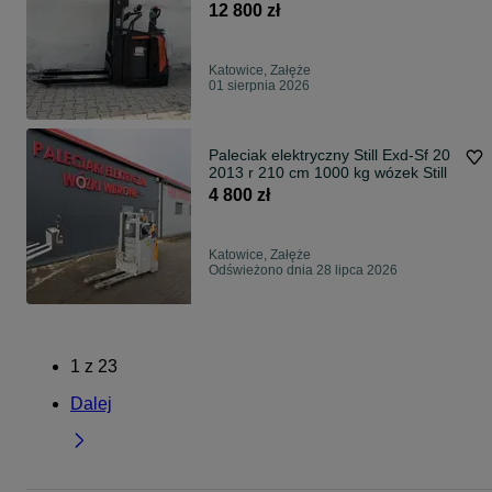
SPE 200 D super stan
12 800 zł
Katowice, Załęże
01 sierpnia 2026
Paleciak elektryczny Still Exd-Sf 20
2013 r 210 cm 1000 kg wózek Still
4 800 zł
Katowice, Załęże
Odświeżono dnia 28 lipca 2026
1
z
23
Dalej