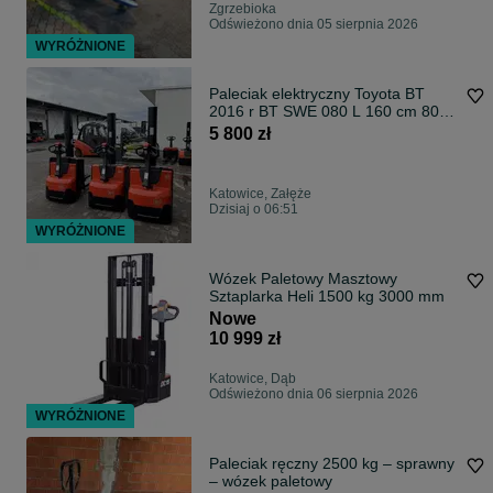
Zgrzebioka
Odświeżono dnia 05 sierpnia 2026
WYRÓŻNIONE
Paleciak elektryczny Toyota BT
2016 r BT SWE 080 L 160 cm 800
kg wózek
5 800 zł
Katowice, Załęże
Dzisiaj o 06:51
WYRÓŻNIONE
Wózek Paletowy Masztowy
Sztaplarka Heli 1500 kg 3000 mm
Nowe
10 999 zł
Katowice, Dąb
Odświeżono dnia 06 sierpnia 2026
WYRÓŻNIONE
Paleciak ręczny 2500 kg – sprawny
– wózek paletowy