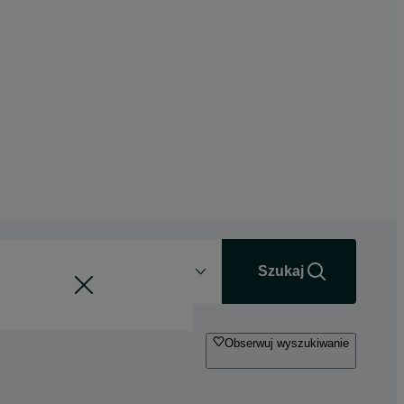
Odległość
+0 km
Szukaj
Obserwuj wyszukiwanie