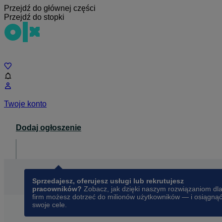
Przejdź do głównej części
Przejdź do stopki
Czat
Twoje konto
Dodaj ogłoszenie
Dla biznesu
opens in a new tab
Sprzedajesz, oferujesz usługi lub rekrutujesz
pracowników?
Zobacz, jak dzięki naszym rozwiązaniom dl
firm możesz dotrzeć do milionów użytkowników — i osiągną
swoje cele.