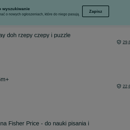
to wyszukiwanie
Zapisz
ać o nowych ogłoszeniach, które do niego pasują.
ay doh rzepy czepy i puzzle
29,
6m+
22,
 Fisher Price - do nauki pisania i