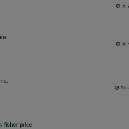
39,
ata
45,
na.
Paki
 fisher price