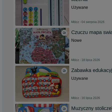
Używane
Milicz - 04 sierpnia 2026
Czuczu mapa swi
Nowe
Milicz - 18 lipca 2026
Zabawka edukacyj
Używane
Milicz - 16 lipca 2026
Muzyczny stoliczek