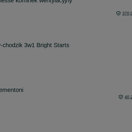
inesse kominek wentylacyjny
370,
y-chodzik 3w1 Bright Starts
lementoni
40,