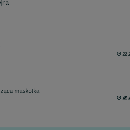
yjna
e
23,
odząca maskotka
45,