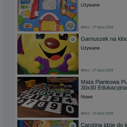
Używane
Milicz - 27 lipca 2026
Garnuszek na kloc
Używane
Milicz - 27 lipca 2026
Mata Piankowa Puz
30x30 Edukacyjna
Dostawa gratis
Nowe
Milicz - 23 lipca 2026
Carotina idzie do l