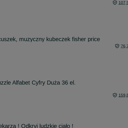
107,
uszek, muzyczny kubeczek fisher price
76,
zle Alfabet Cyfry Duża 36 el.
159,
ekarza ! Odkryj ludzkie ciało !