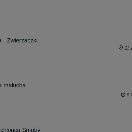
 - Zwierzaczki
27,
a malucha
9,
a chłopca Smoby