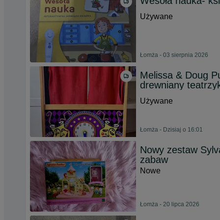
Wesoła nauka- ksi
Używane
Łomża - 03 sierpnia 2026
Melissa & Doug Pu
drewniany teatrzy
Używane
Łomża - Dzisiaj o 16:01
Nowy zestaw Sylv
zabaw
Nowe
Łomża - 20 lipca 2026