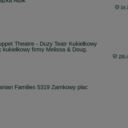
ążka Albik
54,
ppet Theatre - Duzy Teatr Kukiełkowy
k kukiełkowy firmy Melissa & Doug.
286,
anian Families 5319 Zamkowy plac