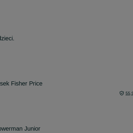
dzieci.
sek Fisher Price
55,
owerman Junior