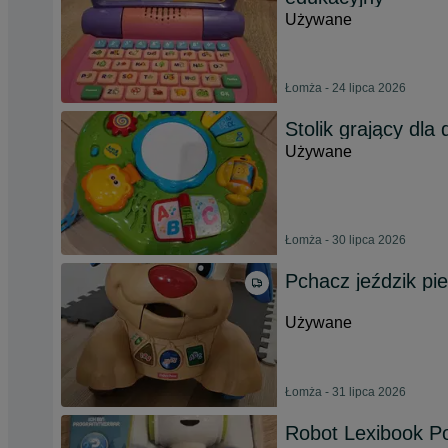
Używane
Łomża - 24 lipca 2026
Stolik grający dla 
Używane
Łomża - 30 lipca 2026
Pchacz jeździk pie
Używane
Łomża - 31 lipca 2026
Robot Lexibook P