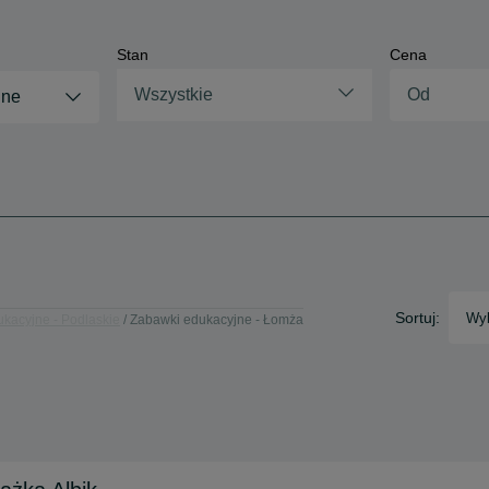
Stan
Cena
Wszystkie
jne
Sortuj:
Wyb
kacyjne - Podlaskie
Zabawki edukacyjne - Łomża