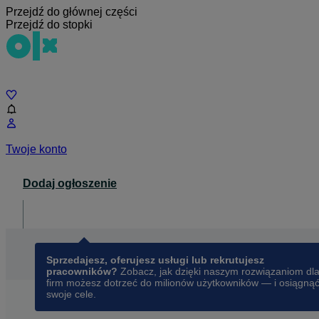
Przejdź do głównej części
Przejdź do stopki
Czat
Twoje konto
Dodaj ogłoszenie
Dla biznesu
opens in a new tab
Sprzedajesz, oferujesz usługi lub rekrutujesz
pracowników?
Zobacz, jak dzięki naszym rozwiązaniom dl
firm możesz dotrzeć do milionów użytkowników — i osiągną
swoje cele.