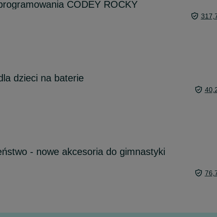
i programowania CODEY ROCKY
317,
la dzieci na baterie
40,
ństwo - nowe akcesoria do gimnastyki
76,