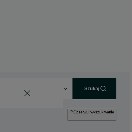
Odległość
+0 km
Szukaj
Obserwuj wyszukiwanie