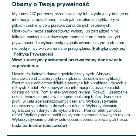
Dbamy o Twoją prywatność
pojazdy - Dolnośląskie
Samochody i pojazdy - Legnica
My i nasi
447
partnerzy przechowujemy lub uzyskujemy dostęp do
informacji na urządzeniu, takich jak unikalne identyfikatory w
KATEGORIA
plikach cookie w celu przetwarzania danych osobowych.
Użytkownik może zaakceptować wybory lub zarządzać nimi,
domek ogrodowy dla dzieci
,
basen z kulkami
,
zabawki ogrodowe
,
Zobacz Więc
zabawki mu
klikając poniżej lub w dowolnym momencie na stronie polityki
prywatności. Te wybory będą sygnalizowane naszym partnerom i
nie będą miały wpływu na dane przeglądania.
Polityka cookies,
Mapa kategorii
Polityka Prywatności
Mapa miejscowości
Wraz z naszymi partnerami przetwarzamy dane w celu
zapewnienia:
Mapa ministron
Użycie dokładnych danych geolokalizacyjnych. Aktywne
Popularne wyszukiwania
skanowanie charakterystyki urządzenia do celów identyfikacji.
Rozumienie odbiorców dzięki statystyce lub kombinacji danych z
różnych źródeł. Przechowywanie informacji na urządzeniu lub
dostęp do nich. Pomiar efektywności reklam. Rozwój i ulepszanie
usług. Tworzenie profili w celu personalizacji treści. Tworzenie
profili w celu spersonalizowanych reklam. Wykorzystywanie
ograniczonych danych do wyboru reklam. Wykorzystywanie
ograniczonych danych do wyboru treści. Pomiar efektywności
treści. Wykorzystanie profili do wyboru spersonalizowanych reklam.
Wykorzystywanie profili w celu doboru spersonalizowanych treści.
Lista partnerów (dostawców)