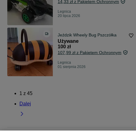
14,33 zł z Pakietem Ochronnym
Legnica
20 lipca 2026
Jeździk Wheely Bug Pszczółka
Używane
100 zł
107,99 zł z Pakietem Ochronnym
Legnica
01 sierpnia 2026
1
z
45
Dalej
Strona główna
Dla Dzieci
Zabawki
Samochody i pojazdy
Samochody i