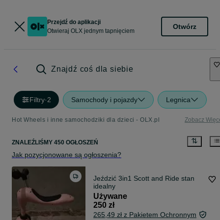
Przejdź do aplikacji
Otwórz
Otwieraj OLX jednym tapnięciem
Znajdź coś dla siebie
Filtry
·
2
Samochody i pojazdy
Legnica
Hot Wheels i inne samochodziki dla dzieci - OLX.pl
Zobacz Więc
ZNALEŹLIŚMY 450 OGŁOSZEŃ
Jak pozycjonowane są ogłoszenia?
Jeździć 3in1 Scott and Ride stan
idealny
Używane
250 zł
265,49 zł z Pakietem Ochronnym